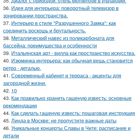
35.
Диалог с природой: отель Montenotte в Ирландии.
36.
Идея для интерьера: поворотный телевизор в
зонировании пространства.
37.
Интерьер в стиле "Разрушенного Замка": как
соединить роскошь и брутальность.
38.
Металлический навес из поликарбоната для
бассейна: преимущества и особенности
39.
Итальянская арт - вилла как пространство искусства.
40.
Изюминка интерьера: как обычная вещь становится
ретро - деталью.
41.
Современный кабинет и терраса - акценты для
загородной жизни.
42.
10
43.
Как правильно хранить гашеную известь: основные
рекомендации
44.
Как сделать гашеную известь: пошаговая инструкция
45.
Линда в Москве: не пропустите важные даты
46.
Уникальные концерты Славы в Чите: расписание и
детали