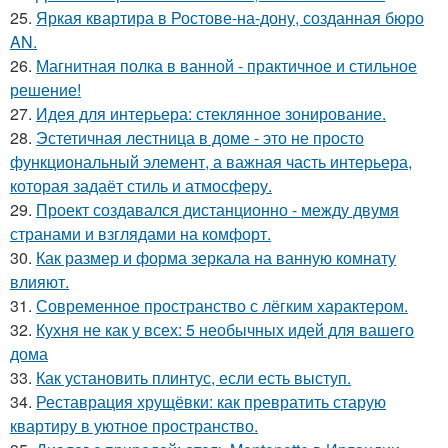
25.
Яркая квартира в Ростове-на-дону, созданная бюро
AN.
26.
Магнитная полка в ванной - практичное и стильное
решение!
27.
Идея для интерьера: стеклянное зонирование.
28.
Эстетичная лестница в доме - это не просто
функциональный элемент, а важная часть интерьера,
которая задаёт стиль и атмосферу.
29.
Проект создавался дистанционно - между двумя
странами и взглядами на комфорт.
30.
Как размер и форма зеркала на ванную комнату
влияют.
31.
Современное пространство с лёгким характером.
32.
Кухня не как у всех: 5 необычных идей для вашего
дома
33.
Как установить плинтус, если есть выступ.
34.
Реставрация хрущёвки: как превратить старую
квартиру в уютное пространство.