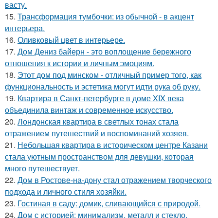
васту.
15.
Трансформация тумбочки: из обычной - в акцент
интерьера.
16.
Оливковый цвет в интерьере.
17.
Дом Дениз байерн - это воплощение бережного
отношения к истории и личным эмоциям.
18.
Этот дом под минском - отличный пример того, как
функциональность и эстетика могут идти рука об руку.
19.
Квартира в Санкт-петербурге в доме XIX века
объединила винтаж и современное искусство.
20.
Лондонская квартира в светлых тонах стала
отражением путешествий и воспоминаний хозяев.
21.
Небольшая квартира в историческом центре Казани
стала уютным пространством для девушки, которая
много путешествует.
22.
Дом в Ростове-на-дону стал отражением творческого
подхода и личного стиля хозяйки.
23.
Гостиная в саду: домик, сливающийся с природой.
24.
Дом с историей: минимализм, металл и стекло.