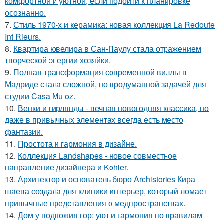
комфортной и уютной, если подойти к планировке
осознанно.
7.
Стиль 1970-х и керамика: новая коллекция La Redoute
Int Rieurs.
8.
Квартира ювелира в Сан-Паулу стала отражением
творческой энергии хозяйки.
9.
Полная трансформация современной виллы в
Мадриде стала сложной, но продуманной задачей для
студии Casa Mu oz.
10.
Венки и гирлянды - вечная новогодняя классика, но
даже в привычных элементах всегда есть место
фантазии.
11.
Простота и гармония в дизайне.
12.
Коллекция Landshapes - новое совместное
направление дизайнера и Kohler.
13.
Архитектор и основатель бюро Archistories Кира
шаева создала для клиники интерьер, который ломает
привычные представления о медпространствах.
14.
Дом у подножия гор: уют и гармония по правилам