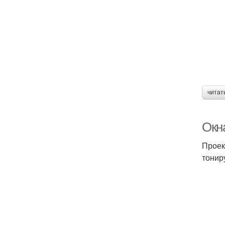
читат
Окн
Проек
тонир