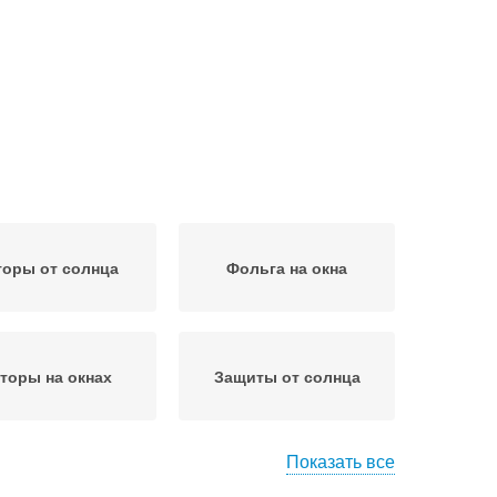
оры от солнца
Фольга на окна
торы на окнах
Защиты от солнца
Показать все
нировки на окна
Затемненные окна