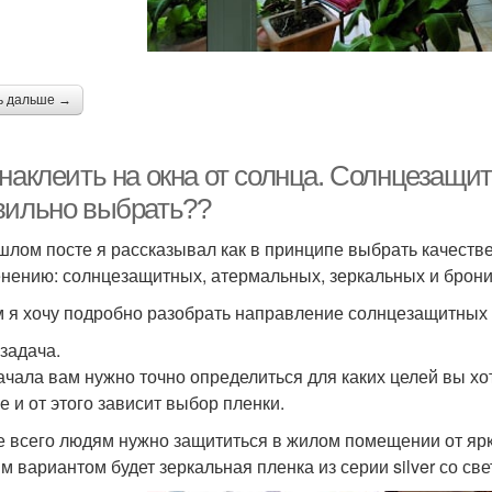
ь дальше →
наклеить на окна от солнца. Солнцезащит
вильно выбрать??
шлом посте я рассказывал как в принципе выбрать качестве
нению: солнцезащитных, атермальных, зеркальных и брон
м я хочу подробно разобрать направление солнцезащитных 
задача.
ачала вам нужно точно определиться для каких целей вы хо
е и от этого зависит выбор пленки.
е всего людям нужно защититься в жилом помещении от ярко
м вариантом будет зеркальная пленка из серии silver со св