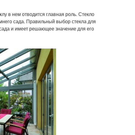
клу в нем отводится главная роль. Стекло
имнего сада. Правильный выбор стекла для
ленка на окна
Деревянные окна
сада и имеет решающее значение для его