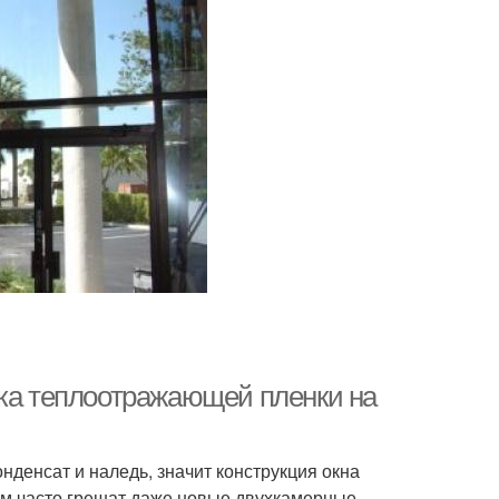
вка теплоотражающей пленки на
нденсат и наледь, значит конструкция окна
м часто грешат даже новые двухкамерные