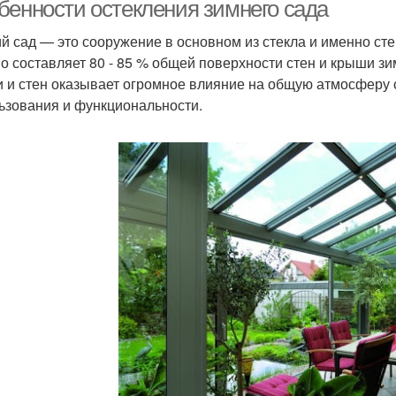
бенности остекления зимнего сада
й сад — это сооружение в основном из стекла и именно сте
о составляет 80 - 85 % общей поверхности стен и крыши з
Окна на веранде
Пластиковые окна
П
 и стен оказывает огромное влияние на общую атмосферу 
ьзования и функциональности.
Окна в доме
Окна на зиму