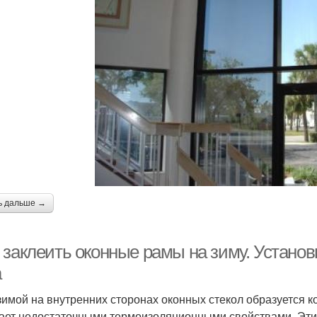
ь дальше →
 заклеить оконные рамы на зиму. Устано
а
зимой на внутренних сторонах оконных стекол образуется ко
ает недостаточными термоизоляционными свойствами. Эти