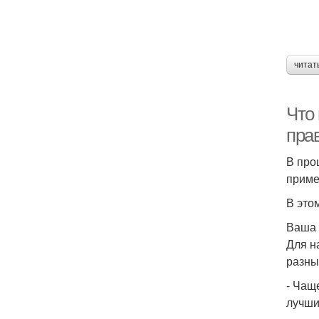
читат
Что 
пра
В про
приме
В это
Ваша 
Для н
разны
- Чащ
лучши