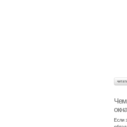
читат
Чем
окн
Если 
облад