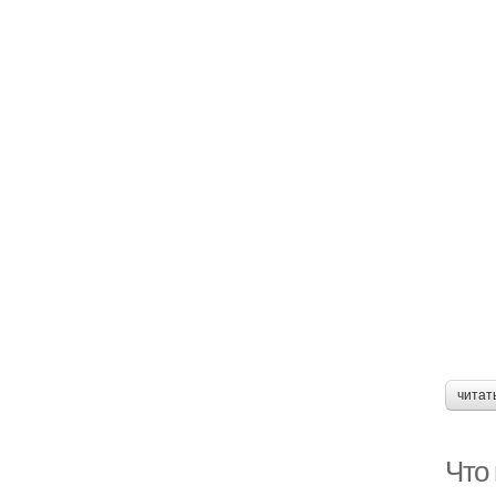
читат
Что 