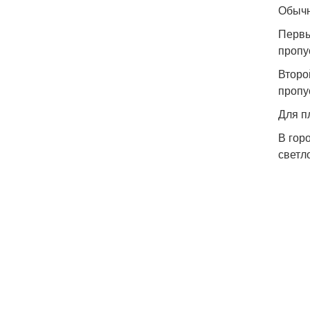
Обычн
Первы
пропу
Второ
пропу
Для п
В гор
светл