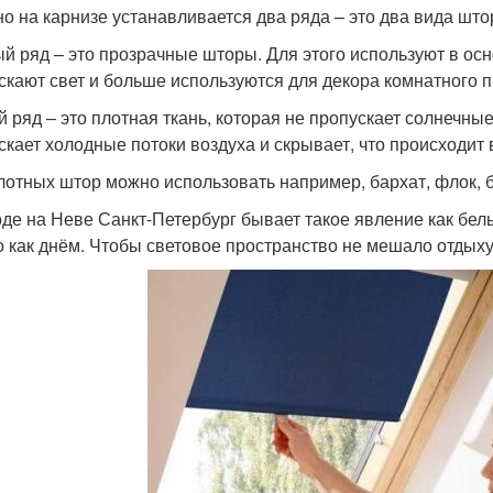
о на карнизе устанавливается два ряда – это два вида што
й ряд – это прозрачные шторы. Для этого используют в осно
скают свет и больше используются для декора комнатного п
й ряд – это плотная ткань, которая не пропускает солнечные
скает холодные потоки воздуха и скрывает, что происходит
лотных штор можно использовать например, бархат, флок, б
оде на Неве Санкт-Петербург бывает такое явление как белые
о как днём. Чтобы световое пространство не мешало отдыху