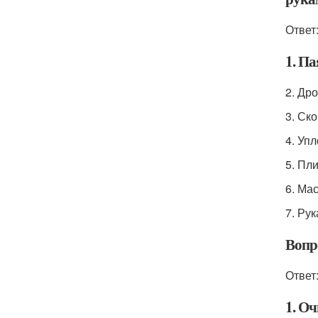
Ответ
1. П
2. Др
3. Ск
4. Уп
5. Пл
6. Ма
7. Ру
Вопр
Ответ
1. Оч