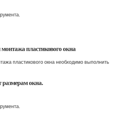
трумента.
ля монтажа пластикового окна
нтажа пластикового окна необходимо выполнить
т размерам окна.
трумента.