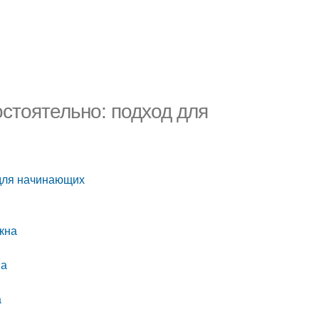
стоятельно: подход для
 для начинающих
кна
на
а