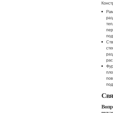
Конст
Рам
раз
теп
пер
под
Ств
сте
раз
рас
Фур
пло
пов
под
Свя
Вопр
рука