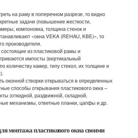
реть на раму в поперечном разрезе, то видно
нкретные задачи (повышение жесткости,
змеры, компоновка, толщина стенок и
устанавливают «окна VEKA (REHAU, KBE)», то
о производителя.
 состоящие из пластиковой рамы и
матриваются импосты (вертикальный
о количеству камер, типу стекол, их толщине и
).
ь оконной створки открываться в определенных
тные способы открывания пластикового окна –
нты (откидной, раздвижной, складной,
мные механизмы, ответные планки, цапфы и др.
для монтажа пластикового окна своими