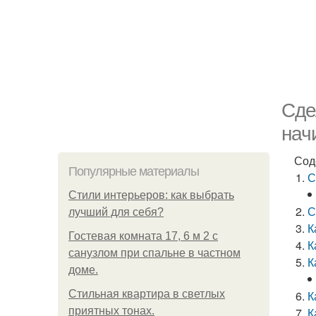
Сде
нач
Сод
Популярные материалы
С
Стили интерьеров: как выбрать
С
лучший для себя?
К
Гостевая комната 17, 6 м 2 с
К
санузлом при спальне в частном
К
доме.
Стильная квартира в светлых
К
приятных тонах.
К