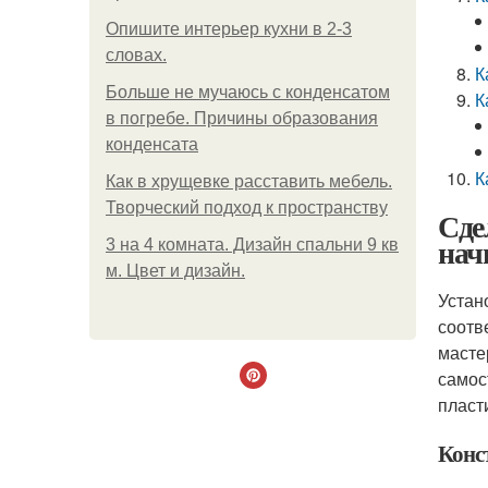
Опишите интерьер кухни в 2-3
словах.
К
Больше не мучаюсь с конденсатом
К
в погребе. Причины образования
конденсата
К
Как в хрущевке расставить мебель.
Творческий подход к пространству
Сде
нач
3 на 4 комната. Дизайн спальни 9 кв
м. Цвет и дизайн.
Устан
соотв
масте
самос
пласт
Конс