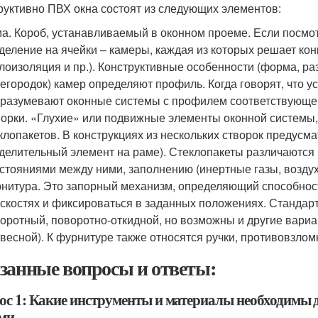
руктивно ПВХ окна состоят из следующих элементов:
а. Короб, устанавливаемый в оконном проеме. Если посмот
деление на ячейки – камеры, каждая из которых решает ко
лоизоляция и пр.). Конструктивные особенности (форма, ра
егородок) камер определяют профиль. Когда говорят, что 
разумевают оконные системы с профилем соответствующег
орки. «Глухие» или подвижные элементы оконной системы,
клопакетов. В конструкциях из нескольких створок предус
делительный элемент на раме). Стеклопакеты различаются п
стояниями между ними, заполнению (инертные газы, воздух
нитура. Это запорный механизм, определяющий способност
скостях и фиксироваться в заданных положениях. Стандар
оротный, поворотно-откидной, но возможны и другие вариа
весной). К фурнитуре также относятся ручки, противовзло
занные вопросы и ответы:
ос 1: Какие инструменты и материалы необходимы 
ми