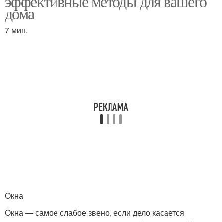
эффективные методы для вашего
дома
7 мин.
Материалы для
Расходные материалы
установки
Подготовка к заделке
Профили для заделки
Окна перед заделкой
Материалы для заделки
Окна
Трещины при заделке
Окна — самое слабое звено, если дело касается