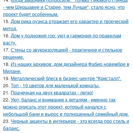
- чем Шершавее и Старее, тем Лучше", стало ясно, что
проект будет особенным.
15.
Дом рика оуэнса отражает его характер и творческий
метод.
16.
Дом у подножия гор: уют и гармония по правилам
васту.
17.
Стены со звукоизоляцией - практичное и стильное
решение.
18.
Из наших архивов: дом дизайнера Фабио новембре в
Милане.
19.
Металлический блеск в бизнес-центре "Кристалл".
20.
Топ - 10 цветов для маленькой комнаты.
21.
Прачечная на двух квадратах - легко!
22.
Уют, баланс и внимание к деталям - именно так
можно описать этот проект, который начался с
небольшой бани и вырос в полноценный семейный дом.
23.
Черные акценты в интерьере - это всегда про стиль и
баланс.