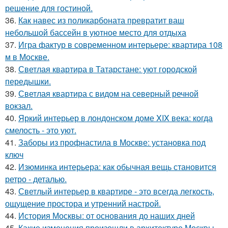
решение для гостиной.
36.
Как навес из поликарбоната превратит ваш
небольшой бассейн в уютное место для отдыха
37.
Игра фактур в современном интерьере: квартира 108
м в Москве.
38.
Светлая квартира в Татарстане: уют городской
передышки.
39.
Светлая квартира с видом на северный речной
вокзал.
40.
Яркий интерьер в лондонском доме XIX века: когда
смелость - это уют.
41.
Заборы из профнастила в Москве: установка под
ключ
42.
Изюминка интерьера: как обычная вещь становится
ретро - деталью.
43.
Светлый интерьер в квартире - это всегда легкость,
ощущение простора и утренний настрой.
44.
История Москвы: от основания до наших дней
45.
Какие изменения произошли в архитектуре Москвы