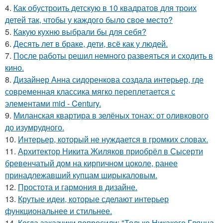
4.
Как обустроить детскую в 10 квадратов для троих
детей так, чтобы у каждого было свое место?
5.
Какую кухню выбрали бы для себя?
6.
Десять лет в браке, дети, всё как у людей.
7.
После работы решил немного развеяться и сходить в
кино.
8.
Дизайнер Анна сидоренкова создала интерьер, где
современная классика мягко переплетается с
элементами mid - Century.
9.
Миланская квартира в зелёных тонах: от оливкового
до изумрудного.
10.
Интерьер, который не нуждается в громких словах.
11.
Архитектор Никита Жиляков приобрёл в Сысерти
бревенчатый дом на кирпичном цоколе, ранее
принадлежавший купцам ширыкаловым.
12.
Простота и гармония в дизайне.
13.
Крутые идеи, которые сделают интерьер
функциональнее и стильнее.
14.
Когда заказчики попросили: "Только Никакого Глянца