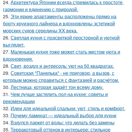
24.
Архитектура Японии всегда стремилась к простоте,
гармонии и единению с природой.
25.
Эти яркие апартаменты расположены прямо на
борту круизного лайнера и вдохновлены эстетикой
морских судов середины XX века.
26.
Светлая кухня с подсветкой просторной и уютной
выглядит.
27.
Маленькая кухня тоже может стать местом уюта и
вдохновения.
28.
Свет, воздух и антресоль: уют на 50 квадратах.
29.
Советская "Панелька" - не приговор, а вызов, с
которым можно справиться с фантазией и расчётом.
30.
Лестница, которая задаёт тон всему дому.
31.
Чем лучше застелить пол на кухне: советы и
рекомендации
32.
Идеи для идеальной спальни: уют, стиль и комфорт.
33.
Почему ламинат — идеальный выбор для кухни
34.
Вздулся паркет от воды: что делать без замены
35.
Терракотовый оттенок в интерьере: стильное