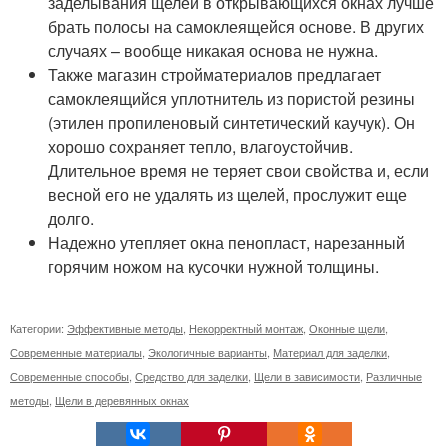
заделывания щелей в открывающихся окнах лучше
брать полосы на самоклеящейся основе. В других
случаях – вообще никакая основа не нужна.
Также магазин стройматериалов предлагает
самоклеящийся уплотнитель из пористой резины
(этилен пропиленовый синтетический каучук). Он
хорошо сохраняет тепло, влагоустойчив.
Длительное время не теряет свои свойства и, если
весной его не удалять из щелей, прослужит еще
долго.
Надежно утепляет окна пенопласт, нарезанный
горячим ножом на кусочки нужной толщины.
Категории:
Эффективные методы
,
Некорректный монтаж
,
Оконные щели
,
Современные материалы
,
Экологичные варианты
,
Материал для заделки
,
Современные способы
,
Средство для заделки
,
Щели в зависимости
,
Различные
методы
,
Щели в деревянных окнах