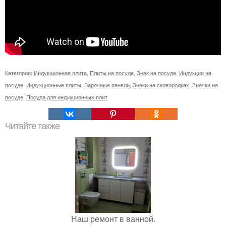
Категории:
Индукционная плита
,
Плиты на посуде
,
Знак на посуде
,
Индукции на
посуде
,
Индукционные плиты
,
Варочные панели
,
Знаки на сковородках
,
Значки на
посуде
,
Посуда для индукционных плит
Читайте также
Наш ремонт в ванной.