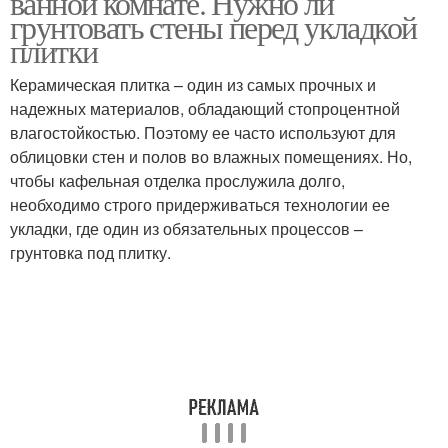
ванной комнате. Нужно ли
грунтовать стены перед укладкой
плитки
Краска для
Керамическая плитка – один из самых прочных и
Плитки под покраску
керамической плитки
надежных материалов, обладающий стопроцентной
влагостойкостью. Поэтому ее часто используют для
облицовки стен и полов во влажных помещениях. Но,
чтобы кафельная отделка прослужила долго,
Плитки без грунтовки
Плитки с поверхностью
необходимо строго придерживаться технологии ее
укладки, где один из обязательных процессов –
грунтовка под плитку.
Поверхности под
Грунтовка под плитку
плитку
Грунтовка перед
Смеси под плитку
укладкой