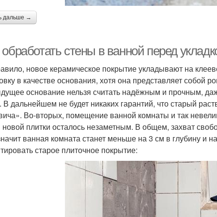
ь дальше →
 обработать стены в ванной перед укладк
равило, новое керамическое покрытие укладывают на клеево
овку в качестве основания, хотя она представляет собой р
дущее основание нельзя считать надёжным и прочным, даже
. В дальнейшем не будет никаких гарантий, что старый раст
вича». Во-вторых, помещение ванной комнаты и так невели
и новой плитки осталось незаметным. В общем, захват своб
 значит ванная комната станет меньше на 3 см в глубину и н
тировать старое плиточное покрытие: