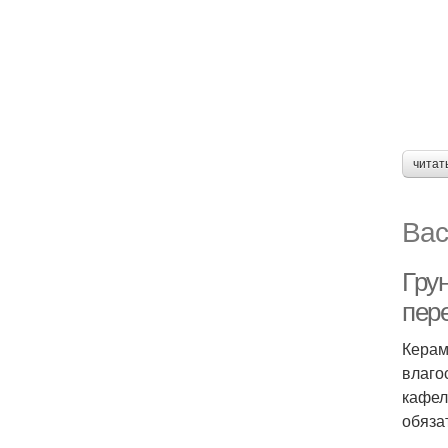
читат
Вас
Грун
пер
Керам
влаго
кафел
обяза