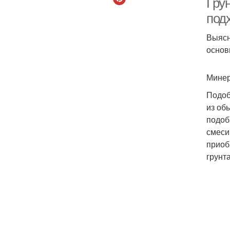
Гру
под
Выясн
основ
Минер
Подоб
из об
подоб
смеси
приоб
грунта