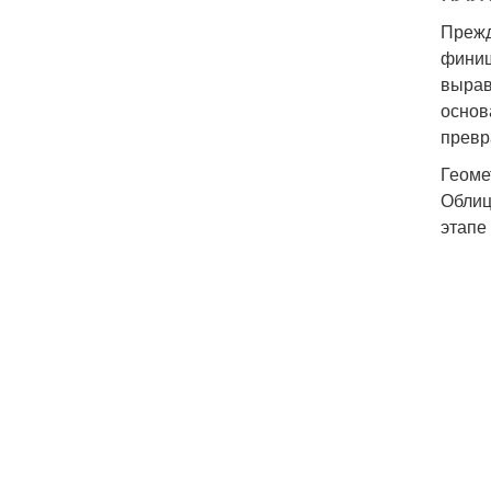
Прежд
финиш
вырав
основ
превр
Геоме
Облиц
этапе