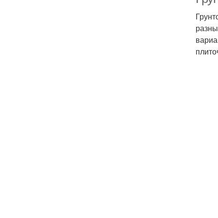
Грунт
разны
вариа
плито