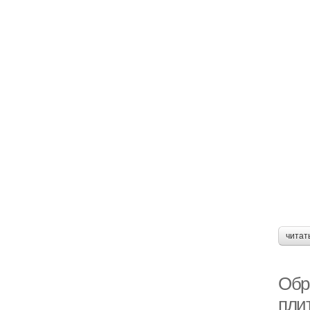
читат
Обр
пли