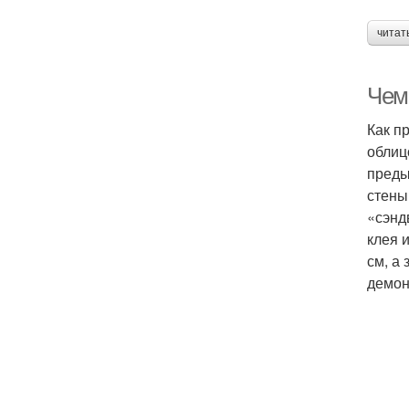
читат
Чем
Как п
облиц
преды
стены
«сэнд
клея 
см, а
демон