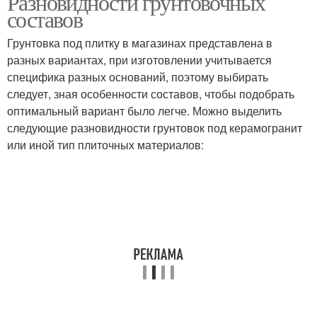
Разновидности грунтовочных
составов
Грунтовка под плитку в магазинах представлена в
разных вариантах, при изготовлении учитывается
Стены под плитку
Стен под плитку
специфика разных оснований, поэтому выбирать
следует, зная особенности составов, чтобы подобрать
оптимальный вариант было легче. Можно выделить
следующие разновидности грунтовок под керамогранит
Основания под
Плитка в туалете
или иной тип плиточных материалов:
тротуарную плитку
Основание под
Поверхности к укладке
тротуарную плитку
Грунтовка для
Плитки под покраску
керамической плитки