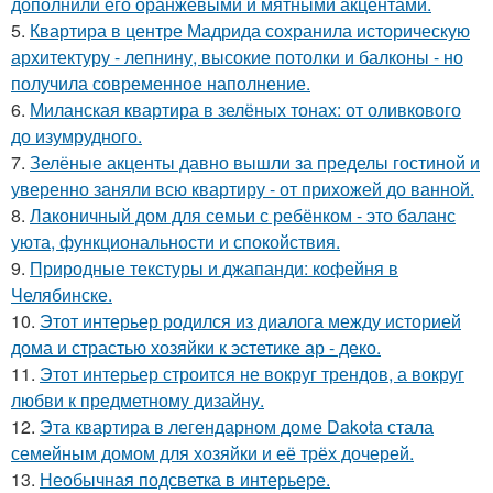
дополнили его оранжевыми и мятными акцентами.
5.
Квартира в центре Мадрида сохранила историческую
архитектуру - лепнину, высокие потолки и балконы - но
получила современное наполнение.
6.
Миланская квартира в зелёных тонах: от оливкового
до изумрудного.
7.
Зелёные акценты давно вышли за пределы гостиной и
уверенно заняли всю квартиру - от прихожей до ванной.
8.
Лаконичный дом для семьи с ребёнком - это баланс
уюта, функциональности и спокойствия.
9.
Природные текстуры и джапанди: кофейня в
Челябинске.
10.
Этот интерьер родился из диалога между историей
дома и страстью хозяйки к эстетике ар - деко.
11.
Этот интерьер строится не вокруг трендов, а вокруг
любви к предметному дизайну.
12.
Эта квартира в легендарном доме Dakota стала
семейным домом для хозяйки и её трёх дочерей.
13.
Необычная подсветка в интерьере.