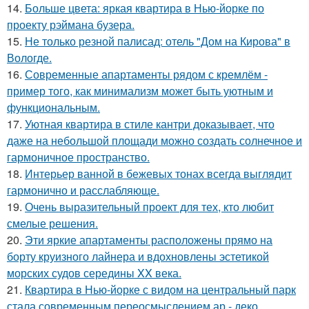
14.
Больше цвета: яркая квартира в Нью-йорке по
проекту рэймана бузера.
15.
Не только резной палисад: отель "Дом на Кирова" в
Вологде.
16.
Современные апартаменты рядом с кремлём -
пример того, как минимализм может быть уютным и
функциональным.
17.
Уютная квартира в стиле кантри доказывает, что
даже на небольшой площади можно создать солнечное и
гармоничное пространство.
18.
Интерьер ванной в бежевых тонах всегда выглядит
гармонично и расслабляюще.
19.
Очень выразительный проект для тех, кто любит
смелые решения.
20.
Эти яркие апартаменты расположены прямо на
борту круизного лайнера и вдохновлены эстетикой
морских судов середины XX века.
21.
Квартира в Нью-йорке с видом на центральный парк
стала современным переосмыслением ар - деко.