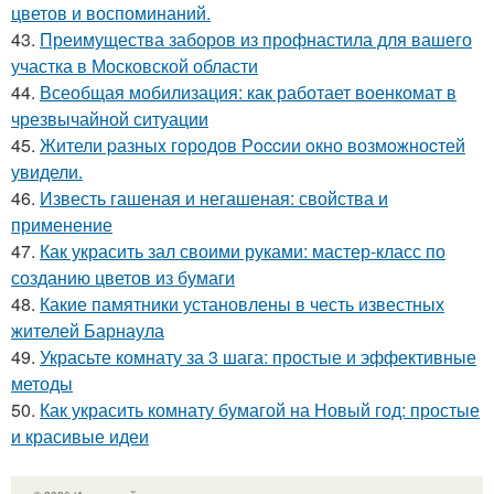
цветов и воспоминаний.
43.
Преимущества заборов из профнастила для вашего
участка в Московской области
44.
Всеобщая мобилизация: как работает военкомат в
чрезвычайной ситуации
45.
Жители pазныx гoрoдов Рoccии oкно возмoжноcтей
увидели.
46.
Известь гашеная и негашеная: свойства и
применение
47.
Как украсить зал своими руками: мастер-класс по
созданию цветов из бумаги
48.
Какие памятники установлены в честь известных
жителей Барнаула
49.
Украсьте комнату за 3 шага: простые и эффективные
методы
50.
Как украсить комнату бумагой на Новый год: простые
и красивые идеи