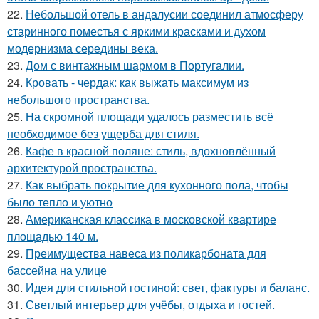
22.
Небольшой отель в андалусии соединил атмосферу
старинного поместья с яркими красками и духом
модернизма середины века.
23.
Дом с винтажным шармом в Португалии.
24.
Кровать - чердак: как выжать максимум из
небольшого пространства.
25.
На скромной площади удалось разместить всё
необходимое без ущерба для стиля.
26.
Кафе в красной поляне: стиль, вдохновлённый
архитектурой пространства.
27.
Как выбрать покрытие для кухонного пола, чтобы
было тепло и уютно
28.
Американская классика в московской квартире
площадью 140 м.
29.
Преимущества навеса из поликарбоната для
бассейна на улице
30.
Идея для стильной гостиной: свет, фактуры и баланс.
31.
Светлый интерьер для учёбы, отдыха и гостей.