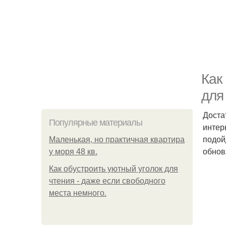
Как
для
Доста
Популярные материалы
интер
подой
Маленькая, но практичная квартира
обнов
у моря 48 кв.
Как обустроить уютный уголок для
чтения - даже если свободного
места немного.