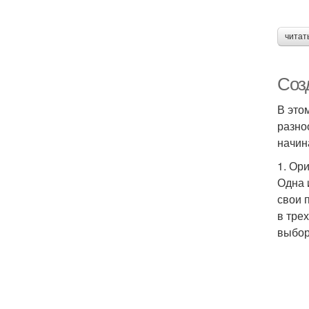
читат
Соз
В это
разно
начин
1. Ор
Одна 
свои 
в тре
выбор