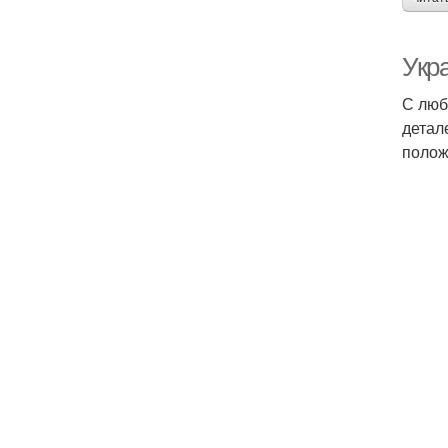
Укр
С люб
детал
полож