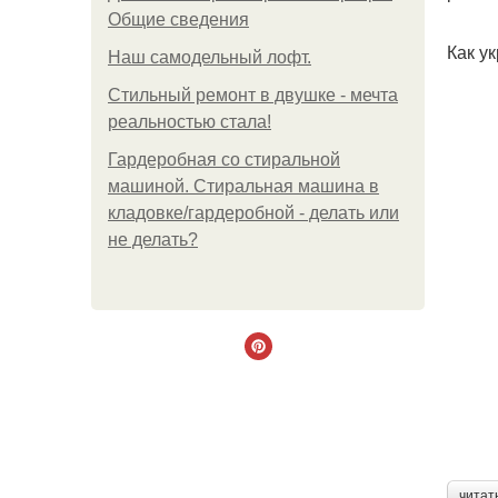
Общие сведения
Как у
Наш самодельный лофт.
Стильный ремонт в двушке - мечта
реальностью стала!
Гардеробная со стиральной
машиной. Стиральная машина в
кладовке/гардеробной - делать или
не делать?
читат