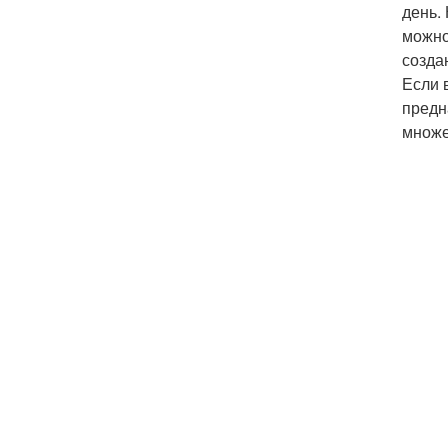
день.
можно
созда
Если 
предн
множе