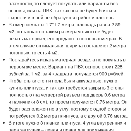
влажности, то следует покупать или варианты без
основы, или на ПВХ, так как она не будет бояться
сырости и в ней не образуется грибок и плесень.
Размер комнаты 1.7*1.7 метра, площадь равна 2.89
м
2
, но так как по таким размерам никто не будет
резать материал, его продают в погонных метрах. В
этом случае оптимальная ширина составляет 2 метра
погонных, то есть 4 м
2
.
Постарайтесь искать материал везде, а не покупать в
первом же месте. Вариант на ПВХ основе стоит 225
рублей за 1 м
2
, за 4 квадрата получается 900 рублей.
Чтобы стыки стен и пола были аккуратные, нужно
купить плинтуса, и так как требуется закрыть 3 стены
полностью (на четвертой разъем под дверь 0.6 метра
и наличники 8 см), то проем получается 0.76 метра. Он
будет расположен не в углу, поэтому с одной стороны
потребуется 0.2 метра плинтуса, а с другой 0.76 метра.
В итоге нужно 3 планки плинтуса, 4 угла внутренних и
пара заглушек – левая и права для примыкания