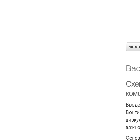
читат
Вас
Схе
ком
Введ
Венти
цирку
важно
Основ