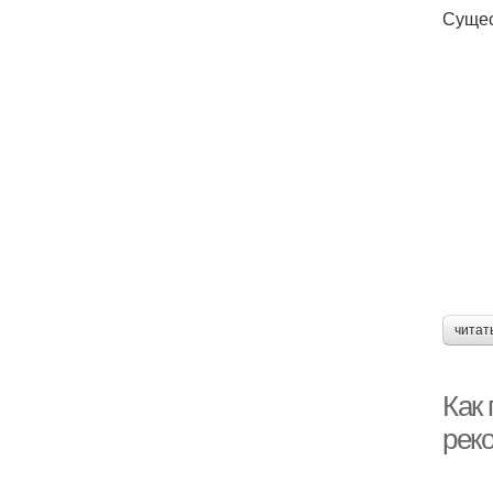
Сущес
читат
Как
рек