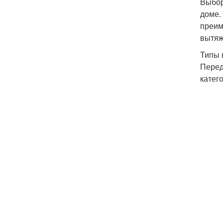
Выбор
доме.
преим
вытяж
Типы 
Перед
катег