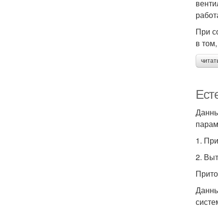
венти
работ
При с
в том
читат
Ест
Данны
парам
1. Пр
2. Вы
Прито
Данны
систем