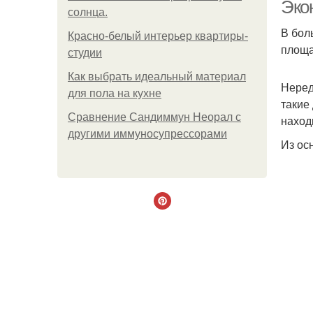
Эко
солнца.
В бол
Красно-белый интерьер квартиры-
площа
студии
Как выбрать идеальный материал
Неред
для пола на кухне
такие
Сравнение Сандиммун Неорал с
наход
другими иммуносупрессорами
Из ос