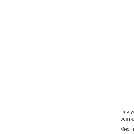
При у
венти
Многи