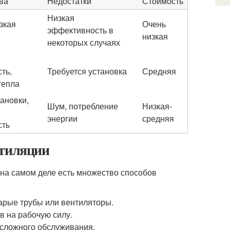
ва
Недостатки
Стоимость
Низкая
зкая
Очень
эффективность в
низкая
некоторых случаях
ть,
Требуется установка
Средняя
тепла
ановки,
Шум, потребление
Низкая-
энергии
средняя
сть
нтиляции
 на самом деле есть множество способов
тарые трубы или вентиляторы.
в на рабочую силу.
 сложного обслуживания.