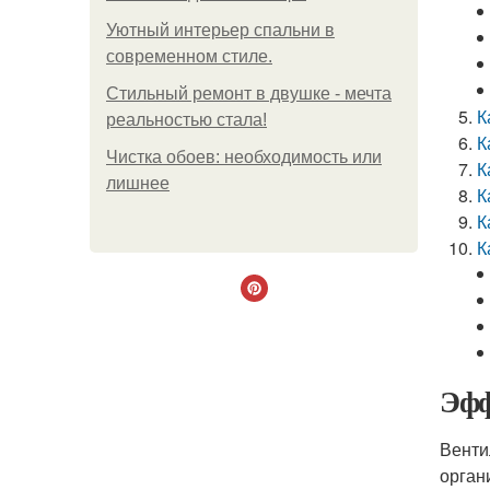
Уютный интерьер спальни в
современном стиле.
Стильный ремонт в двушке - мечта
К
реальностью стала!
К
Чистка обоев: необходимость или
К
лишнее
К
К
К
Эфф
Венти
орган