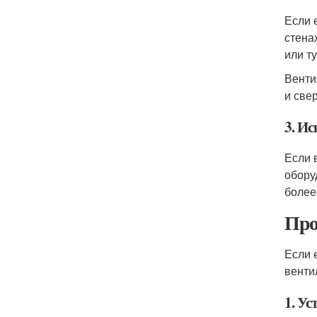
Если 
стена
или ту
Венти
и све
3. И
Если 
обору
более
Про
Если 
венти
1. Ус