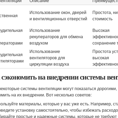
вентиляции
Описание
Преимущест
Использование окон, дверей
Простота, ни
ственная
и вентиляционных отверстий
стоимость
удительная
Использование
Высокая
рекуператоров для обмена
эффективнос
ператорами
воздухом
сохранение 
Использование
Простота уст
удительная
вентиляторов для
высокая
нтиляторами
циркуляции воздуха
эффективно
 сэкономить на внедрении системы ве
некоторые системы вентиляции могут показаться дорогими,
омить на их внедрении. Вот несколько советов:
ользуйте материалы, которые у вас уже есть. Например, с
ведите установку самостоятельно, чтобы избежать расходо
ирайте простые и надежные системы, которые не требуют