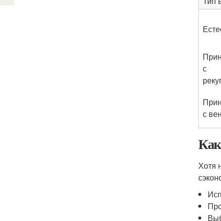
Тип 
Есте
Прин
с
реку
Прин
с ве
Как
Хотя 
сэкон
Исп
Про
Выб