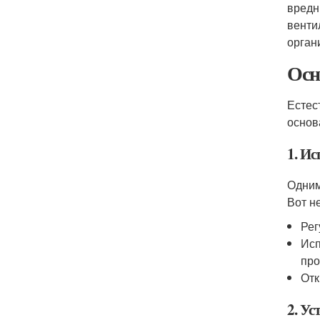
вредн
венти
орган
Осн
Естес
основ
1. Ис
Одним
Вот н
Рег
Исп
про
Отк
2. У