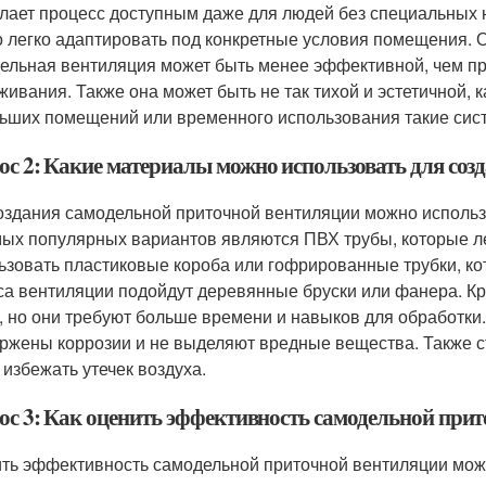
елает процесс доступным даже для людей без специальных 
 легко адаптировать под конкретные условия помещения. О
ельная вентиляция может быть менее эффективной, чем п
живания. Также она может быть не так тихой и эстетичной, 
ьших помещений или временного использования такие сис
ос 2: Какие материалы можно использовать для соз
оздания самодельной приточной вентиляции можно исполь
мых популярных вариантов являются ПВХ трубы, которые ле
ьзовать пластиковые короба или гофрированные трубки, ко
са вентиляции подойдут деревянные бруски или фанера. Кр
, но они требуют больше времени и навыков для обработки
ржены коррозии и не выделяют вредные вещества. Также ст
 избежать утечек воздуха.
ос 3: Как оценить эффективность самодельной при
ть эффективность самодельной приточной вентиляции мож