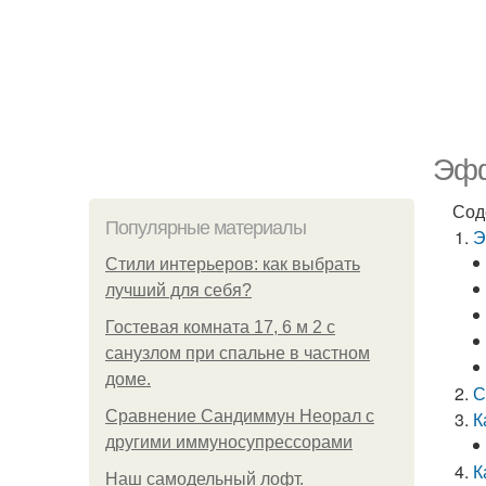
Эфф
Сод
Популярные материалы
Э
Стили интерьеров: как выбрать
лучший для себя?
Гостевая комната 17, 6 м 2 с
санузлом при спальне в частном
доме.
С
Сравнение Сандиммун Неорал с
К
другими иммуносупрессорами
К
Наш самодельный лофт.