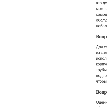
что д
можно
самод
обслу
небол
Вопр
Для с
из са
испол
корпу
трубы
подве
чтобы
Вопр
Оцени