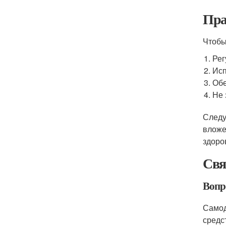
Пра
Чтобы
Рег
Исп
Обе
Не 
Следу
вложе
здоро
Свя
Вопр
Самод
средс