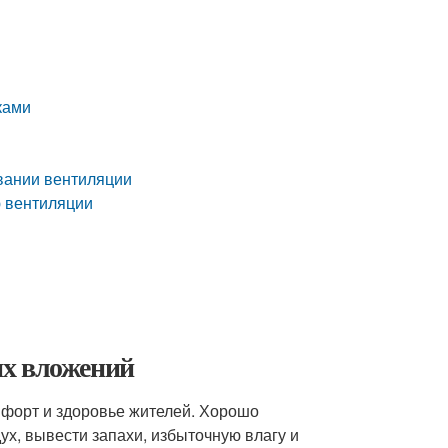
ками
н
овании вентиляции
ю вентиляции
их вложений
мфорт и здоровье жителей. Хорошо
х, вывести запахи, избыточную влагу и