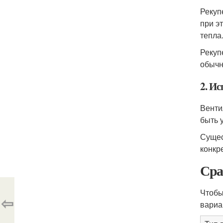
Рекуп
при э
тепла
Рекуп
обычн
2. И
Венти
быть 
Сущес
конкр
Сра
Чтобы
⇦
вариа