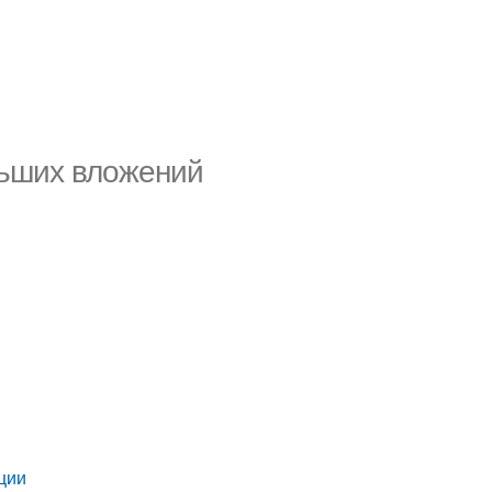
льших вложений
ции