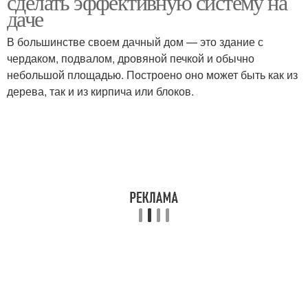
сделать эффективную систему на
даче
В большинстве своем дачный дом — это здание с
Требования к
чердаком, подвалом, дровяной печкой и обычно
Трубы на даче
вентиляции
небольшой площадью. Построено оно может быть как из
дерева, так и из кирпича или блоков.
Вентиляция без
Системы на даче
использования