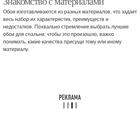
Знакомство с материалами
Обои изготавливаются из разных материалов, что задает
весь набор их характеристик, преимуществ и
Оформления для
Стиль для светлой
недостатков. Похвально стремление выбрать лучшие
спальни
спальни
обои для спальни; чтобы это произошло, важно
понимать, какие качества присущи тому или иному
материалу.
Спальня с обоями