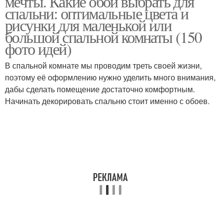
мечты. Какие обои выбрать для
спальни: оптимальные цвета и
рисунки для маленькой или
большой спальной комнаты (150
фото идей)
Гамма для спальни
Обоев в спальне
В спальной комнате мы проводим треть своей жизни,
поэтому её оформлению нужно уделить много внимания,
дабы сделать помещение достаточно комфортным.
Светлая спальня
Белая спальня
Начинать декорировать спальню стоит именно с обоев.
Спальня с обоями
Идеальная спальня
Оформления для
Цвета для спальни
спальни