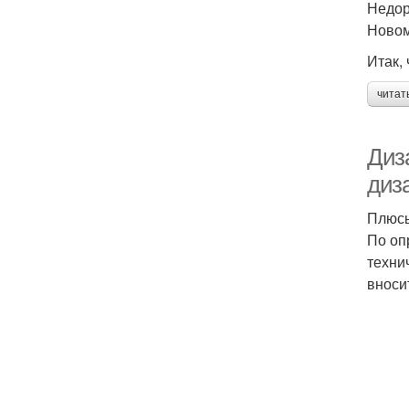
Недор
Новом
Итак,
читат
Диз
диз
Плюсы
По оп
техни
вноси