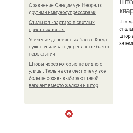
Што
Сравнение Сандиммун Неорал с
ква
другими иммуносупрессорами
Что д
Стильная квартира в светлых
спаль
приятных тонах.
штор 
Усиление деревянных балок. Когда
затем
нужно усиливать деревянные балки
перекрытия
Шторы через которые не видно с
улицы. Тюль на стекле: почему все
больше хозяек выбирают такой
вариант вместо жалюзи и штор