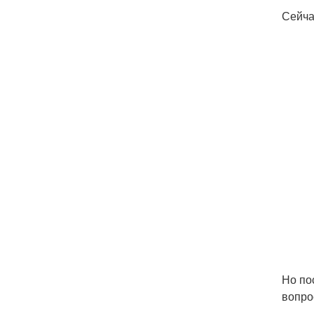
Сейча
Но по
вопро