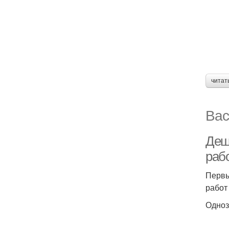
читат
Вас
Деш
раб
Первы
работ
Одноз