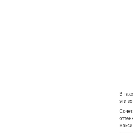
В так
эти з
Сочет
оттен
макси