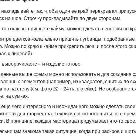
 накладывайте так, чтобы один ее край перекрывал припуск
ск на шов. Строчку прокладывайте по двум сторонам.
 того как вы пришьете кайму, можно сделать лепестки по кра
центре цветков желательно пришить пуговицы, подобранные 
ю. Можно по краю к кайме прикрепить рюш и после этого сш
вая к лицевой).
 выворачиваете – и изделие готово.
денные выше схемы можно использовать и для создания сам
овленных элементов (например, из квадратов, сшитых по сх
анно на стену (см. фото 22—24 на вклейке). Не возбраняетс
е, на сумках.
 еще чего интересного и неожиданного можно сделать сво
жности для творчества. Техники лоскутного шитья все вре
ки. В принципе, каждая мастерица придумывает что-то свое
ельницам знакома такая ситуация, когда при раскрое и шит