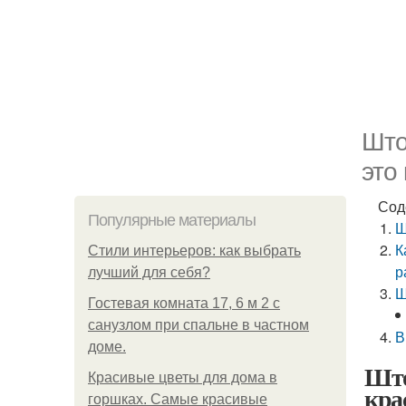
Што
это
Сод
Популярные материалы
Ш
К
Стили интерьеров: как выбрать
р
лучший для себя?
Ш
Гостевая комната 17, 6 м 2 с
санузлом при спальне в частном
В
доме.
Што
Красивые цветы для дома в
кра
горшках. Самые красивые