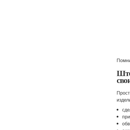
Помни
Што
сво
Прост
издели
сде
при
обв