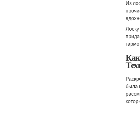
Из ло
прочи
вдохн
Лоску
прида
гармо
Как
Тех
Раскр
была 
рассм
котор