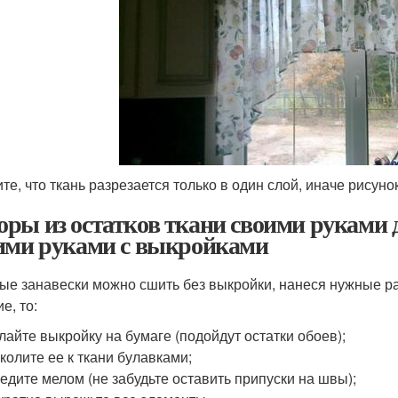
те, что ткань разрезается только в один слой, иначе рисун
ры из остатков ткани своими руками 
ими руками с выкройками
ые занавески можно сшить без выкройки, нанеся нужные ра
е, то:
лайте выкройку на бумаге (подойдут остатки обоев);
колите ее к ткани булавками;
едите мелом (не забудьте оставить припуски на швы);