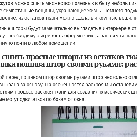
скутов можно сшить множество полезных в быту небольших 
е симпатичные вещицы, украшающие жизнь. Немного подум
овение, из остатков ткани можно сделать и крупные вещи, 
тные шторы будут замечательно выглядеть в интерьере в ст
дут необходимую игривость оформлению, а занавески, нап
нично почти в любом помещении.
 сшить простые шторы из остатков тю
ника пошива штор своими руками: ра
ой перед пошивом штор своими руками штор несколько отлич
выбрана за основу. На особенностях раскроя мы остановим
отрим процесс раскроя ткани для создания классических ш
ые могут сдвигаться по бокам от окна.