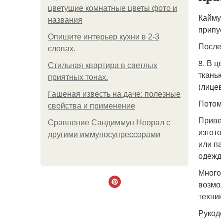
цветущие комнатные цветы фото и
Кайму
названия
припу
Опишите интерьер кухни в 2-3
После
словах.
8. В 
Стильная квартира в светлых
ткань
приятных тонах.
(лице
Гашеная известь на даче: полезные
Потом
свойства и применение
Приве
Сравнение Сандиммун Неорал с
изгот
другими иммуносупрессорами
или п
одежд
Много
возмо
техни
Рукод