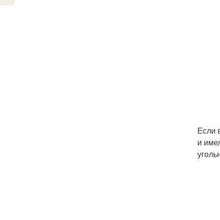
Если 
и име
уголь