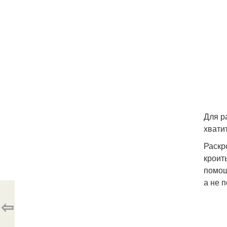
Для р
хвати
Раскр
кроить
помощ
а не 
⇦