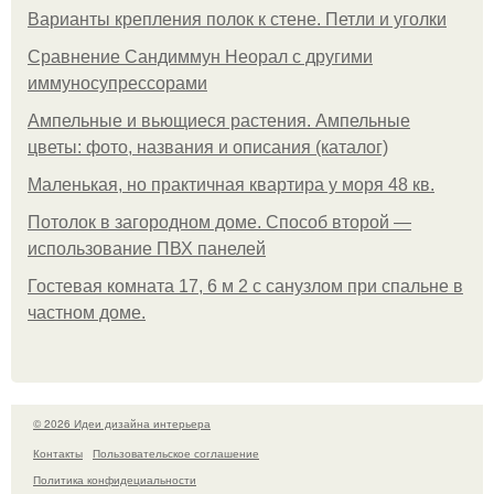
Варианты крепления полок к стене. Петли и уголки
Сравнение Сандиммун Неорал с другими
иммуносупрессорами
Ампельные и вьющиеся растения. Ампельные
цветы: фото, названия и описания (каталог)
Маленькая, но практичная квартира у моря 48 кв.
Потолок в загородном доме. Способ второй —
использование ПВХ панелей
Гостевая комната 17, 6 м 2 с санузлом при спальне в
частном доме.
© 2026 Идеи дизайна интерьера
Контакты
Пользовательское соглашение
Политика конфидециальности