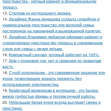
пространства - уютный кабинет и функциональную
террасу.
13.
Стеллаж из натурального дерева.
14.
Дизайнер Жанна денишева создала спокойное и
универсальное пространство для молодой семьи,
построенное на лаконичной и выдержанной палитре.
15.
Дизайнер Владимир любарски оформил кабинет и
спроектировал пространство террасы в современном
стиле для семьи с двумя детьми.
16.
Компактный санузел, который работает на 100%.
17.
Дом у подножия гор: уют и гармония по правилам
васту.
18.
Сухой холодильник - это современное решение для
кухни, позволяющее хранить продукты без
использования электричества.
19.
Крафтовый модернизм в интерьере - это баланс
между грубостью формы и теплом ручной работы.
20.
Небольшая белая кухня всегда выглядит свежо и
просторно.