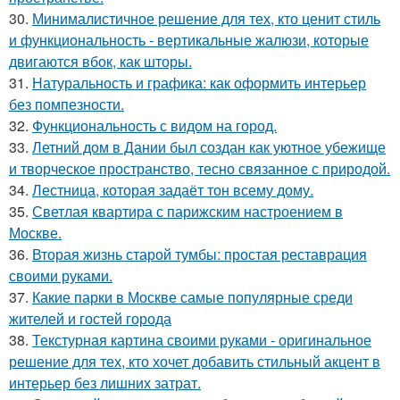
30.
Минималистичное решение для тех, кто ценит стиль
и функциональность - вертикальные жалюзи, которые
двигаются вбок, как шторы.
31.
Натуральность и графика: как оформить интерьер
без помпезности.
32.
Функциональность с видом на город.
33.
Летний дом в Дании был создан как уютное убежище
и творческое пространство, тесно связанное с природой.
34.
Лестница, которая задаёт тон всему дому.
35.
Светлая квартира с парижским настроением в
Москве.
36.
Вторая жизнь старой тумбы: простая реставрация
своими руками.
37.
Какие парки в Москве самые популярные среди
жителей и гостей города
38.
Текстурная картина своими руками - оригинальное
решение для тех, кто хочет добавить стильный акцент в
интерьер без лишних затрат.