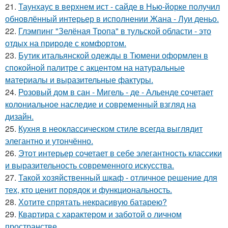
21.
Таунхаус в верхнем ист - сайде в Нью-йорке получил
обновлённый интерьер в исполнении Жана - Луи деньо.
22.
Глэмпинг "Зелёная Тропа" в тульской области - это
отдых на природе с комфортом.
23.
Бутик итальянской одежды в Тюмени оформлен в
спокойной палитре с акцентом на натуральные
материалы и выразительные фактуры.
24.
Розовый дом в сан - Мигель - де - Альенде сочетает
колониальное наследие и современный взгляд на
дизайн.
25.
Кухня в неоклассическом стиле всегда выглядит
элегантно и утончённо.
26.
Этот интерьер сочетает в себе элегантность классики
и выразительность современного искусства.
27.
Такой хозяйственный шкаф - отличное решение для
тех, кто ценит порядок и функциональность.
28.
Хотите спрятать некрасивую батарею?
29.
Квартира с характером и заботой о личном
пространстве.