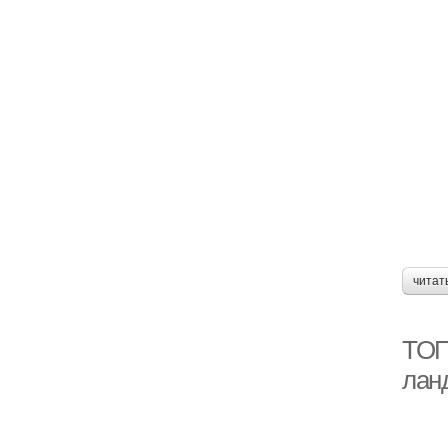
читат
ТОП
лан