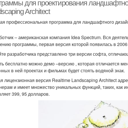
ландшафтному дизайну
граммы для проектирования ландшафтного
scaping Architect
ая профессиональная программа для ландшафтного дизайн
Программа для
П
Онлайн программы
чайников
ботчик – американская компания Idea Spectrum. Вся деяте
ению программы, первая версия которой появилась в 2006 
йте разработчика представлено три версии софта, отличаю
ть бесплатно можно демо –версию , которая отличается ме
нных в ней проектах и фильмах будет стоять водяной знак.
я лицензионная версия Realtime Landscaping Architect 
нерам и имеет множество уникальных функций, таких, как 
вляет 399, 95 долларов.