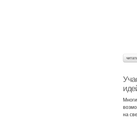
читат
Уча
иде
Многи
возмо
на св