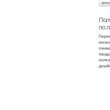
читат
Пол
по 
Переч
неско
ознак
ландш
полез
дизай