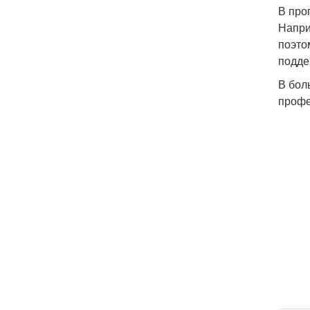
В про
Напри
поэто
подде
В бол
профе