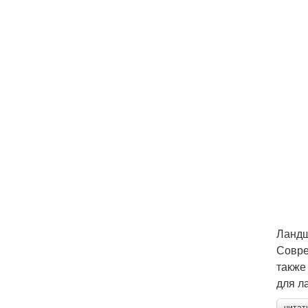
Ландш
Совре
также
для л