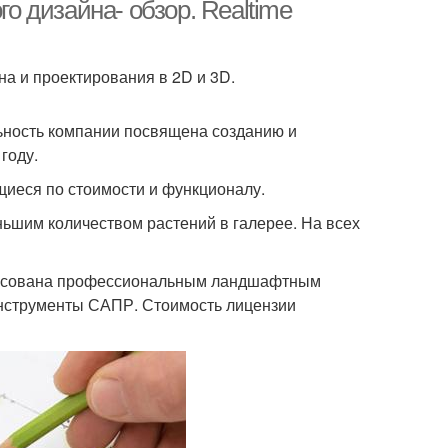
искусство
 дизайна- обзор. Realtime
а и проектирования в 2D и 3D.
рограмма для
Ландшафтная
планировки
планировка
льность компании посвящена созданию и
году.
щиеся по стоимости и функционалу.
ньшим количеством растений в галерее. На всех
адресована профессиональным ландшафтным
инструменты САПР. Стоимость лицензии