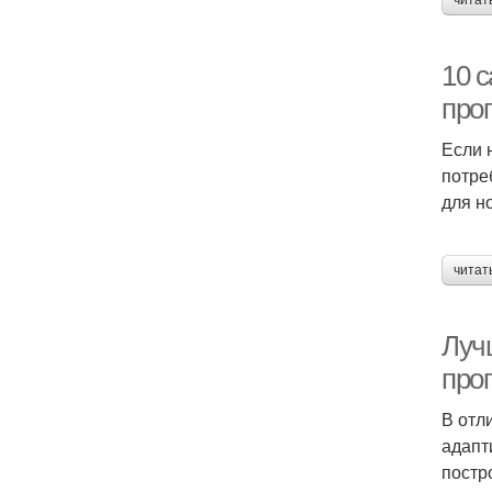
читат
10 
про
Если 
потре
для н
читат
Луч
про
В отл
адапт
постр