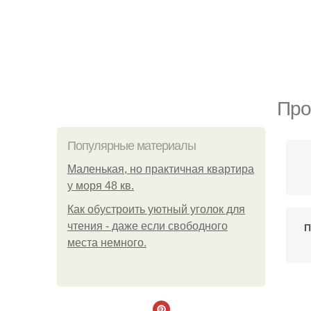
Про
Популярные материалы
Маленькая, но практичная квартира
у моря 48 кв.
Как обустроить уютный уголок для
чтения - даже если свободного
П
места немного.
Ла