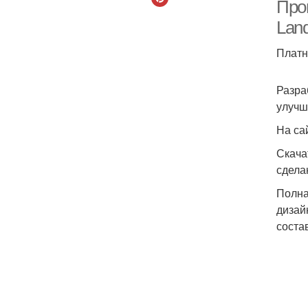
Про
Land
Платн
Разра
улучш
На са
Скача
сдела
Полна
дизай
соста