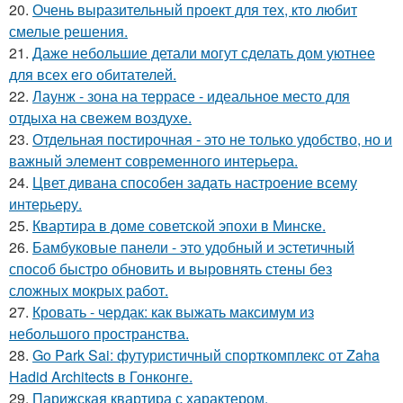
20.
Очень выразительный проект для тех, кто любит
смелые решения.
21.
Даже небольшие детали могут сделать дом уютнее
для всех его обитателей.
22.
Лаунж - зона на террасе - идеальное место для
отдыха на свежем воздухе.
23.
Отдельная постирочная - это не только удобство, но и
важный элемент современного интерьера.
24.
Цвет дивана способен задать настроение всему
интерьеру.
25.
Квартира в доме советской эпохи в Минске.
26.
Бамбуковые панели - это удобный и эстетичный
способ быстро обновить и выровнять стены без
сложных мокрых работ.
27.
Кровать - чердак: как выжать максимум из
небольшого пространства.
28.
Go Park Sai: футуристичный спорткомплекс от Zaha
Hadid Architects в Гонконге.
29.
Парижская квартира с характером.