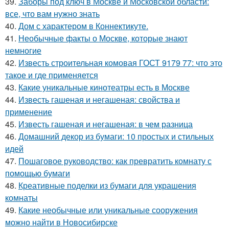
39.
Заборы под ключ в Москве и Московской области:
все, что вам нужно знать
40.
Дом с характером в Коннектикуте.
41.
Необычные факты о Москве, которые знают
немногие
42.
Известь строительная комовая ГОСТ 9179 77: что это
такое и где применяется
43.
Какие уникальные кинотеатры есть в Москве
44.
Известь гашеная и негашеная: свойства и
применение
45.
Известь гашеная и негашеная: в чем разница
46.
Домашний декор из бумаги: 10 простых и стильных
идей
47.
Пошаговое руководство: как превратить комнату с
помощью бумаги
48.
Креативные поделки из бумаги для украшения
комнаты
49.
Какие необычные или уникальные сооружения
можно найти в Новосибирске