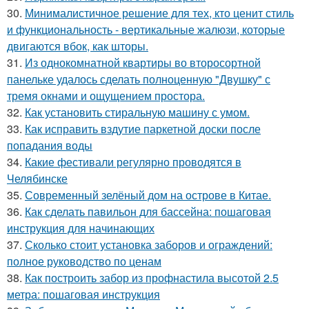
30.
Минималистичное решение для тех, кто ценит стиль
и функциональность - вертикальные жалюзи, которые
двигаются вбок, как шторы.
31.
Из однокомнатной квартиры во второсортной
панельке удалось сделать полноценную "Двушку" с
тремя окнами и ощущением простора.
32.
Как установить стиральную машину с умом.
33.
Как исправить вздутие паркетной доски после
попадания воды
34.
Какие фестивали регулярно проводятся в
Челябинске
35.
Современный зелёный дом на острове в Китае.
36.
Как сделать павильон для бассейна: пошаговая
инструкция для начинающих
37.
Сколько стоит установка заборов и ограждений:
полное руководство по ценам
38.
Как построить забор из профнастила высотой 2.5
метра: пошаговая инструкция