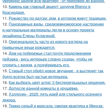
уверенно заняли всю квартиру - от прихожей до ванной.
10.
Камень как главный акцент: шоурум Blanco в
Краснодаре.
11.
Рождество по-датски: дом, в котором живут традиции.
12.
Панорамные виды, средиземноморское настроение
и натуральные материалы легли в основу проекта
дизайнера Елены Кулагиной.
13.
Оригинальность часто из нового взгляда на
привычные вещи рождается.
14.
Дом на побережье стал почти продолжением
пейзажа - весь интерьер словно создан, чтобы не
спорить с видом, а подчёркивать его.
15.
Старый стол обрёл новое звучание - и выглядит так,
будто всегда был частью интерьера.
16.
Как выбрать цвет штор: 3 беспроигрышных решения.
17.
До/после ванной комнаты в хрущёвке.
18.
Хэллоуин - 2025: пять идей для стильного осеннего
декора.
19.
Темно-серый и марсала: смелая квартира в Минске.