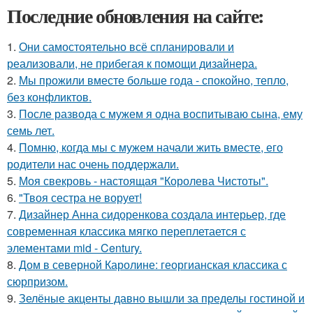
Последние обновления на сайте:
1.
Они самостоятельно всё спланировали и
реализовали, не прибегая к помощи дизайнера.
2.
Мы прожили вместе больше года - спокойно, тепло,
без конфликтов.
3.
После развода с мужем я одна воспитываю сына, ему
семь лет.
4.
Помню, когда мы с мужем начали жить вместе, его
родители нас очень поддержали.
5.
Моя свекровь - настоящая "Королева Чистоты".
6.
"Твоя сестра не ворует!
7.
Дизайнер Анна сидоренкова создала интерьер, где
современная классика мягко переплетается с
элементами mid - Century.
8.
Дом в северной Каролине: георгианская классика с
сюрпризом.
9.
Зелёные акценты давно вышли за пределы гостиной и