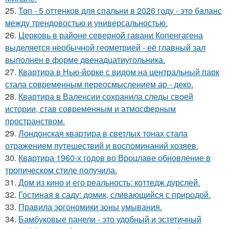
25.
Топ - 5 оттенков для спальни в 2026 году - это баланс
между трендовостью и универсальностью.
26.
Церковь в районе северной гавани Копенгагена
выделяется необычной геометрией - её главный зал
выполнен в форме двенадцатиугольника.
27.
Квартира в Нью-йорке с видом на центральный парк
стала современным переосмыслением ар - деко.
28.
Квартира в Валенсии сохранила следы своей
истории, став современным и атмосферным
пространством.
29.
Лондонская квартира в светлых тонах стала
отражением путешествий и воспоминаний хозяев.
30.
Квартира 1960-х годов во Вроцлаве обновление в
тропическом стиле получила.
31.
Дом из кино и его реальность: коттедж дурслей.
32.
Гостиная в саду: домик, сливающийся с природой.
33.
Правила эргономики зоны умывания.
34.
Бамбуковые панели - это удобный и эстетичный