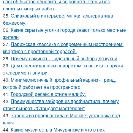
способ быстро обновить и выровнять стены без
сложных мокрых работ.
35.
Оливковый в интерьере: мягкая альтернатива
бежевому.
36.
Какие скрытые уголки города знают только местные
жители
37.
Парижская классика с современным настроением:
квартира с просторной террасой.
38.
Почему ламинат — идеальный выбор для кухни
39.
Дом с неожиданным поворотом: классика снаружи -
эксперимент внутри.
40.
Минималистичный профильный карниз - тренд,
который работает на пространство.
41.
Городской релакс в стиле малибу.
42.
Преимущества заборов из профнастила: почему
стоит выбрать 'Стандарт мастеровит
43.
Заборы из профнастила в Москве: установка под
ключ
44.
Какие музеи есть в Мичуринске и что в них