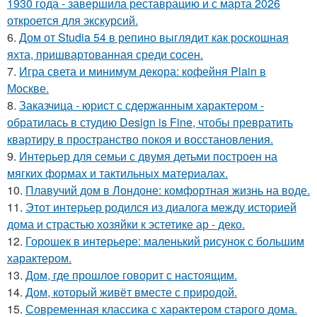
1930 года - завершила реставрацию и с марта 2026
откроется для экскурсий.
6.
Дом от Studia 54 в репино выглядит как роскошная
яхта, пришвартованная среди сосен.
7.
Игра света и минимум декора: кофейня Plain в
Москве.
8.
Заказчица - юрист с сдержанным характером -
обратилась в студию Design is Fine, чтобы превратить
квартиру в пространство покоя и восстановления.
9.
Интерьер для семьи с двумя детьми построен на
мягких формах и тактильных материалах.
10.
Плавучий дом в Лондоне: комфортная жизнь на воде.
11.
Этот интерьер родился из диалога между историей
дома и страстью хозяйки к эстетике ар - деко.
12.
Горошек в интерьере: маленький рисунок с большим
характером.
13.
Дом, где прошлое говорит с настоящим.
14.
Дом, который живёт вместе с природой.
15.
Современная классика с характером старого дома.