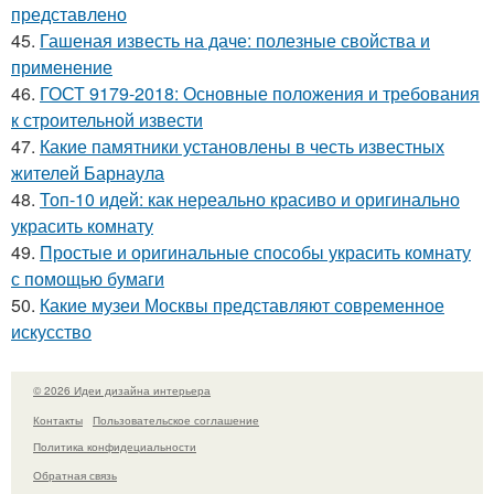
представлено
45.
Гашеная известь на даче: полезные свойства и
применение
46.
ГОСТ 9179-2018: Основные положения и требования
к строительной извести
47.
Какие памятники установлены в честь известных
жителей Барнаула
48.
Топ-10 идей: как нереально красиво и оригинально
украсить комнату
49.
Простые и оригинальные способы украсить комнату
с помощью бумаги
50.
Какие музеи Москвы представляют современное
искусство
© 2026 Идеи дизайна интерьера
Контакты
Пользовательское соглашение
Политика конфидециальности
Обратная связь