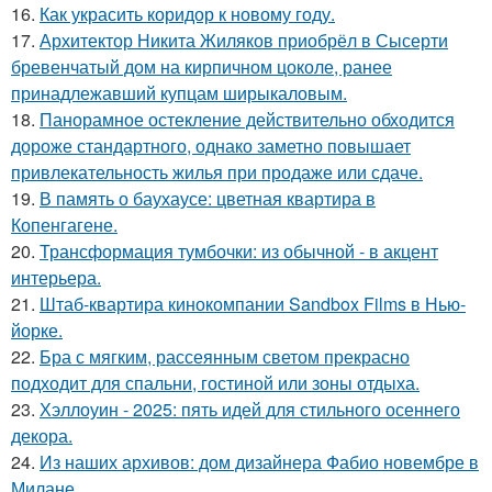
16.
Как украсить коридор к новому году.
17.
Архитектор Никита Жиляков приобрёл в Сысерти
бревенчатый дом на кирпичном цоколе, ранее
принадлежавший купцам ширыкаловым.
18.
Панорамное остекление действительно обходится
дороже стандартного, однако заметно повышает
привлекательность жилья при продаже или сдаче.
19.
В память о баухаусе: цветная квартира в
Копенгагене.
20.
Трансформация тумбочки: из обычной - в акцент
интерьера.
21.
Штаб-квартира кинокомпании Sandbox Films в Нью-
йорке.
22.
Бра с мягким, рассеянным светом прекрасно
подходит для спальни, гостиной или зоны отдыха.
23.
Хэллоуин - 2025: пять идей для стильного осеннего
декора.
24.
Из наших архивов: дом дизайнера Фабио новембре в
Милане.