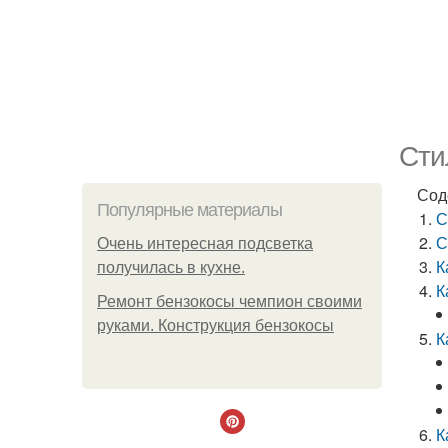
Сти
Сод
Популярные материалы
С
С
Очень интересная подсветка
К
получилась в кухне.
К
Ремонт бензокосы чемпион своими
руками. Конструкция бензокосы
К
К