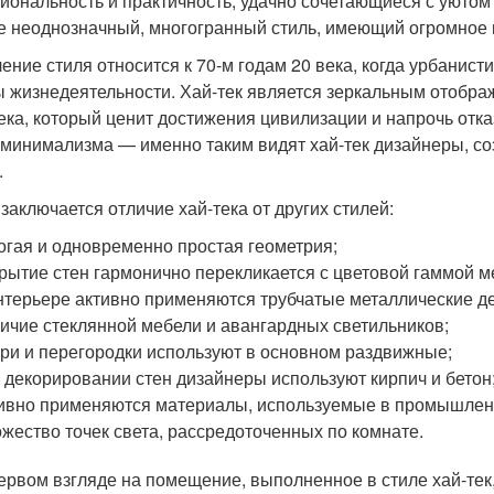
иональность и практичность, удачно сочетающиеся с уютом
е неоднозначный, многогранный стиль, имеющий огромное 
ение стиля относится к 70-м годам 20 века, когда урбанист
 жизнедеятельности. Хай-тек является зеркальным отобра
ека, который ценит достижения цивилизации и напрочь отка
 минимализма — именно таким видят хай-тек дизайнеры, со
.
 заключается отличие хай-тека от других стилей:
огая и одновременно простая геометрия;
рытие стен гармонично перекликается с цветовой гаммой м
нтерьере активно применяются трубчатые металлические де
ичие стеклянной мебели и авангардных светильников;
ри и перегородки используют в основном раздвижные;
 декорировании стен дизайнеры используют кирпич и бетон
ивно применяются материалы, используемые в промышле
жество точек света, рассредоточенных по комнате.
ервом взгляде на помещение, выполненное в стиле хай-тек