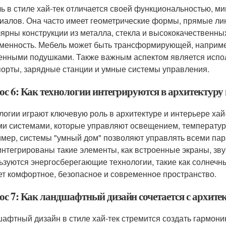
ь в стиле хай-тек отличается своей функциональностью, 
иалов. Она часто имеет геометрические формы, прямые лин
ярны конструкции из металла, стекла и высококачественных
менность. Мебель может быть трансформирующей, например
енными подушками. Также важным аспектом является испол
орты, зарядные станции и умные системы управления.
ос 6: Как технологии интегрируются в архитектуру 
логии играют ключевую роль в архитектуре и интерьере ха
и системами, которые управляют освещением, температуро
мер, системы "умный дом" позволяют управлять всеми пар
интегрированы такие элементы, как встроенные экраны, зв
ьзуются энергосберегающие технологии, такие как солнечны
ет комфортное, безопасное и современное пространство.
ос 7: Как ландшафтный дизайн сочетается с архите
афтный дизайн в стиле хай-тек стремится создать гармони