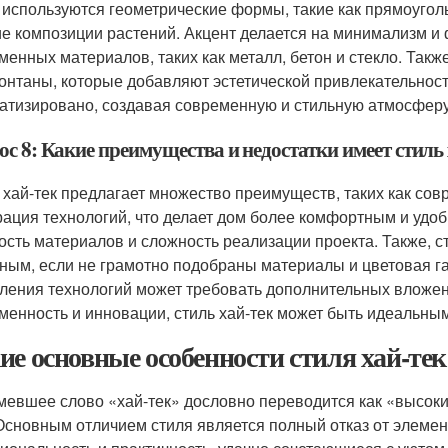
 используются геометрические формы, такие как прямоуго
ие композиции растений. Акцент делается на минимализм и
менных материалов, таких как металл, бетон и стекло. Так
онтаны, которые добавляют эстетической привлекательност
атизировано, создавая современную и стильную атмосферу
с 8: Какие преимущества и недостатки имеет стиль 
 хай-тек предлагает множество преимуществ, таких как со
рация технологий, что делает дом более комфортным и удо
ость материалов и сложность реализации проекта. Также, с
ным, если не грамотно подобраны материалы и цветовая га
ления технологий может требовать дополнительных вложений
менность и инновации, стиль хай-тек может быть идеальны
ие основные особенности стиля хай-тек
евшее слово «хай-тек» дословно переводится как «высокие
 Основным отличием стиля является полный отказ от элемен