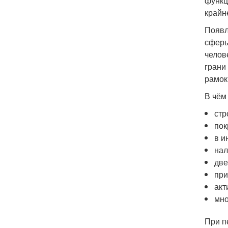
функц
крайн
Появл
сферы
челов
грани
рамок
В чём
стр
пок
в и
нал
две
при
акт
мно
При п