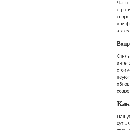
Часто
строг
совре
или ф
автом
Вопро
Стиль
интег
стоим
неуют
обнов
совре
Как
Нашум
суть.