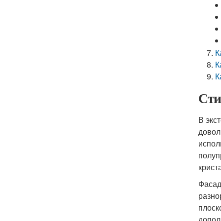
К
К
К
Сти
В экс
довол
испол
полуп
крист
Фасад
разно
плоск
допол