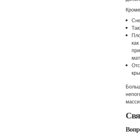
Кроме
Сне
Таю
Пло
как
при
мат
Отс
кры
Больш
непог
масси
Свя
Вопр