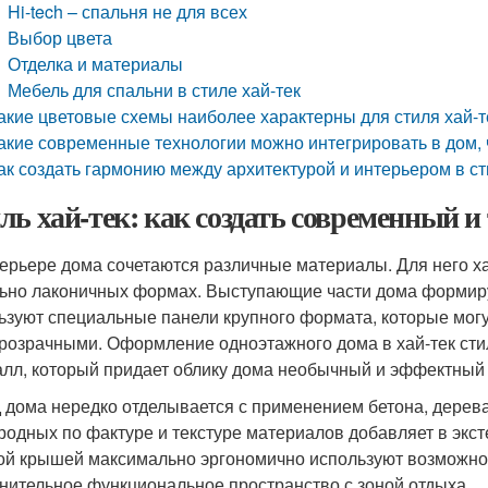
Hi-tech – спальня не для всех
Выбор цвета
Отделка и материалы
Мебель для спальни в стиле хай-тек
акие цветовые схемы наиболее характерны для стиля хай-т
акие современные технологии можно интегрировать в дом, 
ак создать гармонию между архитектурой и интерьером в ст
ль хай-тек: как создать современный 
терьере дома сочетаются различные материалы. Для него 
ьно лаконичных формах. Выступающие части дома формир
ьзуют специальные панели крупного формата, которые могут
розрачными. Оформление одноэтажного дома в хай-тек сти
алл, который придает облику дома необычный и эффектный 
 дома нередко отделывается с применением бетона, дерева
родных по фактуре и текстуре материалов добавляет в экст
ой крышей максимально эргономично используют возможно
нительное функциональное пространство с зоной отдыха.