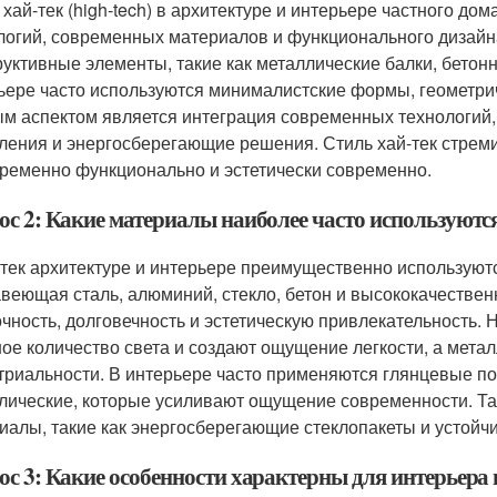
 хай-тек (high-tech) в архитектуре и интерьере частного д
логий, современных материалов и функционального дизайн
руктивные элементы, такие как металлические балки, бетон
ьере часто используются минималистские формы, геометрич
м аспектом является интеграция современных технологий,
ления и энергосберегающие решения. Стиль хай-тек стреми
ременно функционально и эстетически современно.
с 2: Какие материалы наиболее часто используются
-тек архитектуре и интерьере преимущественно используют
веющая сталь, алюминий, стекло, бетон и высококачестве
очность, долговечность и эстетическую привлекательность
ое количество света и создают ощущение легкости, а мета
триальности. В интерьере часто применяются глянцевые по
лические, которые усиливают ощущение современности. Та
иалы, такие как энергосберегающие стеклопакеты и устойч
с 3: Какие особенности характерны для интерьера в