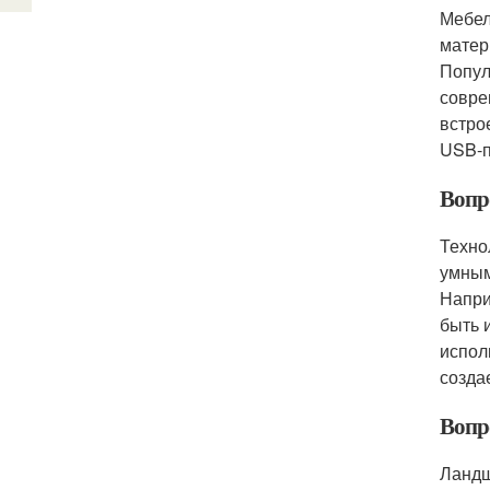
Мебел
матер
Попул
совре
встро
USB-п
Вопр
Техно
умным
Напри
быть 
испол
созда
Вопр
Ландш