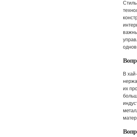
Стиль
техно
конст
интер
важны
управ
однов
Вопро
В хай
нержа
их пр
больш
индус
метал
матер
Вопро