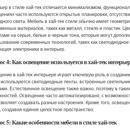
ьер в стиле хай-тек отличается минимализмом, функциональ
ениях часто используются открытые планировки, отсутств
дного света. Мебель в хай-тек стиле обычно имеет геомет
менных материалов, таких как металл, стекло и пластик. Ц
тами на серые, белые и черные тона, которые могут дополн
ьзование современных технологий, таких как светодиодно
рация электроники в интерьер.
с 4: Как освещение используется в хай-тек интерье
ение в хай-тек интерьере играет ключевую роль в создан
 используются светодиодные ленты, встроенные светильник
ми. Естественное освещение также важно, поэтому в таких
хностей. Освещение часто автоматизировано, с возможност
озволяет создавать разные настроения. Кроме того, освеще
, создавая единое целостное пространство.
с 5: Какие особенности мебели в стиле хай-тек