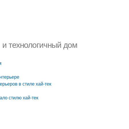
й и технологичный дом
м
интерьере
ерьеров в стиле хай-тек
ало стилю хай-тек