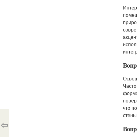
Интер
помещ
приро
совре
акцен
испол
интег
Вопро
Освещ
Часто
форма
повер
что п
стены
⇦
Вопро