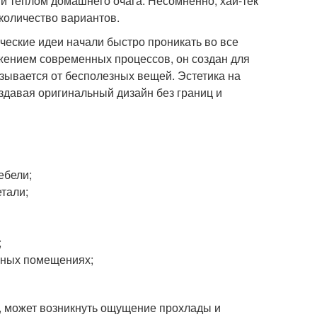
 и теплом домашнего очага. Несомненно, хай-тек
количество вариантов.
ические идеи начали быстро проникать во все
жением современных процессов, он создан для
зывается от бесполезных вещей. Эстетика на
здавая оригинальный дизайн без границ и
ебели;
тали;
;
нных помещениях;
, может возникнуть ощущение прохлады и