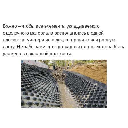
Керамическая плитка
Плитки на бетон
Важно – чтобы все элементы укладываемого
отделочного материала располагались в одной
плоскости, мастера используют правило или ровную
доску. Не забываем, что тротуарная плитка должна быть
Плитка на бетонную
Плитки на улице
уложена в наклонной плоскости.
отмостку
Плитки на старую
Бетон под тротуарную
отмостку
плитку