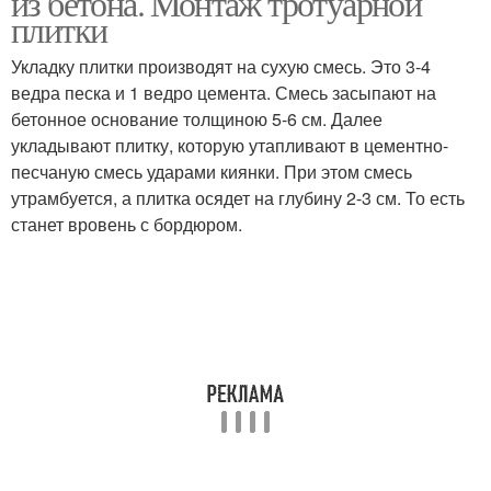
из бетона. Монтаж тротуарной
плитки
Укладку плитки производят на сухую смесь. Это 3-4
Отмостки от
ведра песка и 1 ведро цемента. Смесь засыпают на
Бетонная отмостка
разрушения
бетонное основание толщиною 5-6 см. Далее
укладывают плитку, которую утапливают в цементно-
песчаную смесь ударами киянки. При этом смесь
утрамбуется, а плитка осядет на глубину 2-3 см. То есть
Отмостка по технологии
Отмостка с зубом
станет вровень с бордюром.
Плитки на отмостку
Плитка на старое
Плитки на бетонное
Плитки без бордюра
основание