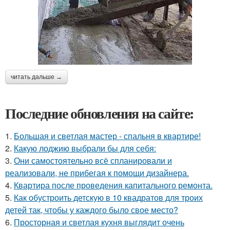
читать дальше →
Последние обновления на сайте:
1.
Большая и светлая мастер - спальня в квартире!
2.
Какую лоджию выбрали бы для себя:
3.
Они самостоятельно всё спланировали и
реализовали, не прибегая к помощи дизайнера.
4.
Квартира после проведения капитального ремонта.
5.
Как обустроить детскую в 10 квадратов для троих
детей так, чтобы у каждого было свое место?
6.
Просторная и светлая кухня выглядит очень