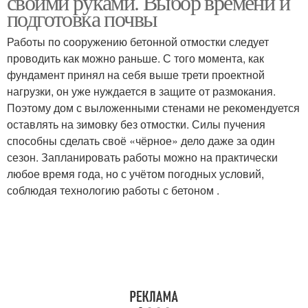
своими руками. Выбор времени и
подготовка почвы
Работы по сооружению бетонной отмостки следует
Отмостки от
проводить как можно раньше. С того момента, как
Отмостка по технологии
разрушения
фундамент принял на себя выше трети проектной
нагрузки, он уже нуждается в защите от размокания.
Поэтому дом с выложенными стенами не рекомендуется
оставлять на зимовку без отмостки. Силы пучения
Отмостка с зубом
Г-образная отмостка
способны сделать своё «чёрное» дело даже за один
сезон. Запланировать работы можно на практически
любое время года, но с учётом погодных условий,
соблюдая технологию работы с бетоном .
Обычная отмостка
Бюджетная отмостка
Плитки на готовую
Отмостка из бетона
отмостку