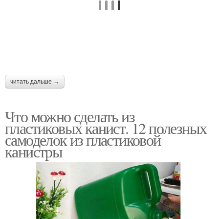
Поделки из
Ящики из канистр
пластмассовых канистр
Канистры для сада
Самоделки из канистр
читать дальше →
Что можно сделать из
Поделки из
пластиковых канист. 12 полезных
пластмассовой
Клумба из канистр
самоделок из пластиковой
канистры
канистры