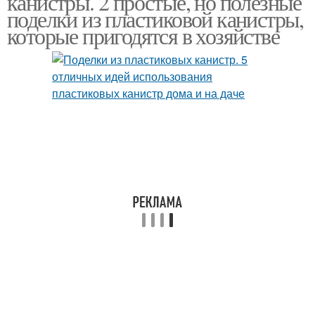
канистры. 2 простые, но полезные
поделки из пластиковой канистры,
которые пригодятся в хозяйстве
Лайфхаки из
Литровая канистра
пластиковых канистр
Органайзеры из
Вазы из канистры
пластиковых канистр
Пластиковая канистра
Ящик из канистры
Самоделки из
Поделки из канистры
пластиковых бутылок