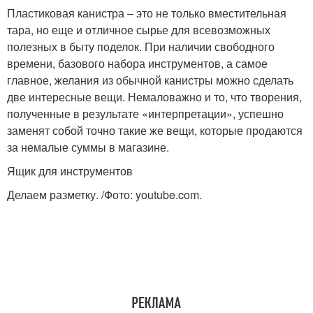
Пластиковая канистра – это не только вместительная
тара, но еще и отличное сырье для всевозможных
Поделки из
полезных в быту поделок. При наличии свободного
Канистры в саду
пластиковых бутылок
времени, базового набора инструментов, а самое
главное, желания из обычной канистры можно сделать
две интересные вещи. Немаловажно и то, что творения,
полученные в результате «интерпретации», успешно
Канистры на участке
Самоделки из канистры
заменят собой точно такие же вещи, которые продаются
за немалые суммы в магазине.
Ящик для инструментов
Делаем разметку. /Фото: youtube.com.
Птица из пластиковых
Лебедь из канистры
бутылок
Лайфхаки из канистры
Пластиковая тара