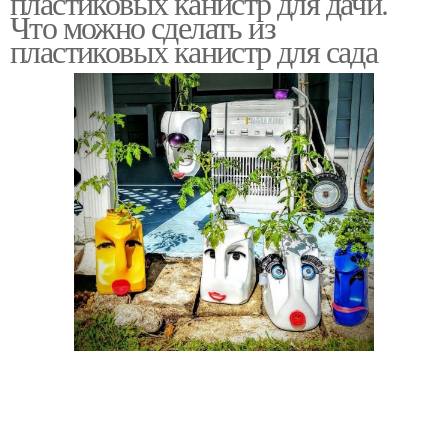
пластиковых канистр для дачи.
Что можно сделать из
пластиковых канистр для сада
Плот из канистр
Вазы из канистры
Поделки из
Пластиковая канистра
пластиковых канистр
Лайфхаки из
Поделки из канистры
пластиковых канистр
Кашпо из пластиковой
Корзинка из
канистры
пластиковой канистры