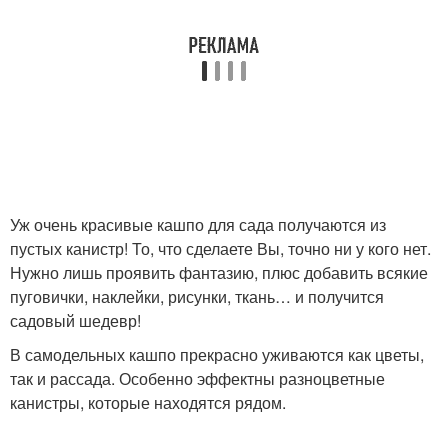
Поделки из канистр
Пластиковые канистры
Самоделки из канистр
Лебедь из канистры
Уж очень красивые кашпо для сада получаются из
пустых канистр! То, что сделаете Вы, точно ни у кого нет.
Нужно лишь проявить фантазию, плюс добавить всякие
Поделки из
Канистры в саду
пуговички, наклейки, рисунки, ткань… и получится
пластиковой канистры
садовый шедевр!
В самодельных кашпо прекрасно уживаются как цветы,
Поделки из
так и рассада. Особенно эффектны разноцветные
Канистры на участке
пластмассовой
канистры, которые находятся рядом.
канистры