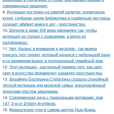
современные решения.
9.
Интерьер построен на смелой палитре: изумрудная
кухня, глубокая синяя библиотека и графичная лестница
создают эффект живого арт - пространства.
10.
Шоурум в доме XIX века оформлен так, чтобы
интерьер не спорил с изделиями, а мягко их
подчёркивал.
11.
Уют, баланс и внимание к деталям - так можно
описать этот проект, который начался с небольшой бани
и со временем вырос в полноценный семейный дом.
12.
Этот интерьер - наглядный пример того, как цвет,
свет и искусство формируют характер пространства.
13.
Дизайнер Екатерина Субботина создала спокойный,
тёплый интерьер для молодой семьи, вдохновлённый
японским опытом заказчиков.
14.
Современная дача с природными мотивами: дом
147, 3 м от Zrobim Architects.
15.
Французское утро в самом центре Нью-йорка.