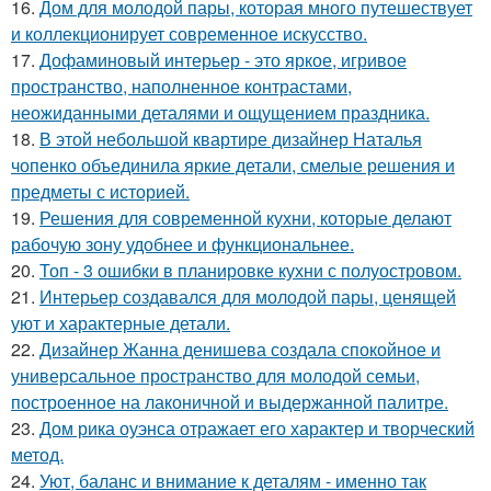
16.
Дом для молодой пары, которая много путешествует
и коллекционирует современное искусство.
17.
Дофаминовый интерьер - это яркое, игривое
пространство, наполненное контрастами,
неожиданными деталями и ощущением праздника.
18.
В этой небольшой квартире дизайнер Наталья
чопенко объединила яркие детали, смелые решения и
предметы с историей.
19.
Решения для современной кухни, которые делают
рабочую зону удобнее и функциональнее.
20.
Топ - 3 ошибки в планировке кухни с полуостровом.
21.
Интерьер создавался для молодой пары, ценящей
уют и характерные детали.
22.
Дизайнер Жанна денишева создала спокойное и
универсальное пространство для молодой семьи,
построенное на лаконичной и выдержанной палитре.
23.
Дом рика оуэнса отражает его характер и творческий
метод.
24.
Уют, баланс и внимание к деталям - именно так