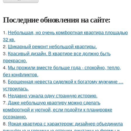
Последние обновления на сайте:
1.
Небольшая, но очень комфортная квартира площадью
32 кв.
2.
Шикарный ремонт небольшой квартиры.
3.
Красивый дизайн. В квартире все должно быть
прекрасно.
4.
Мы прожили вместе больше года - спокойно, тепло,
без конфликтов.
5.
Брошенная невеста сиделкой к богатому мужчине …
устроилась.
6.
Недавно узнала одну странную историю.
7.
Даже небольшую квартиру можно сделать
комфортной и уютной, если подойти к планировке
осознанно.
8.
Яркая квартира с характером: дизайнер объединила
вишнёвые и горчичные оттенки, винтажные формы и