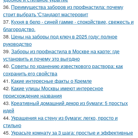
36.
Преимущества заборов из профнастила: почему
стоит выбрать 'Стандарт мастеровит
37.
Кухня в бело - синей гамме - спокойствие, свежесть и
благородство.
38.
Цены на заборы под ключ в 2025 году: полное
руководство
39.
Заборы из профнастила в Москве на карте: где
установить и почему это выгодно
40.
Советы по хранению известкового раствора: как
сохранить его свойства
41.
Какие интересные факты о Кремле
42.
Какие улицы Москвы имеют интересное
происхождение названия
43.
Креативный домашний декор из бумаги: 5 простых
идей
44.
Украшения на стену из бумаги: легко, просто и
стильно
45.
Украсьте комнату за 3 шага: простые и эффективные