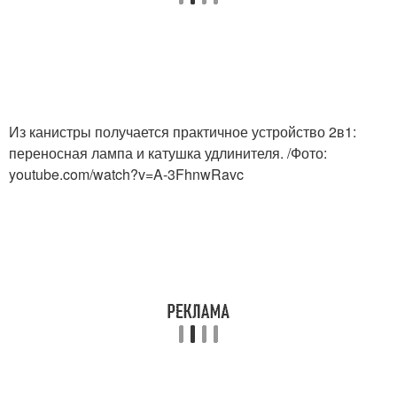
Поделки из
Поделки из
пластмассовой
пластиковой канистры
канистры
Из канистры получается практичное устройство 2в1:
переносная лампа и катушка удлинителя. /Фото:
Поделки из канистр
Самоделки из канистр
youtube.com/watch?v=A-3FhnwRavc
Канистры для сада
Клумба из канистр