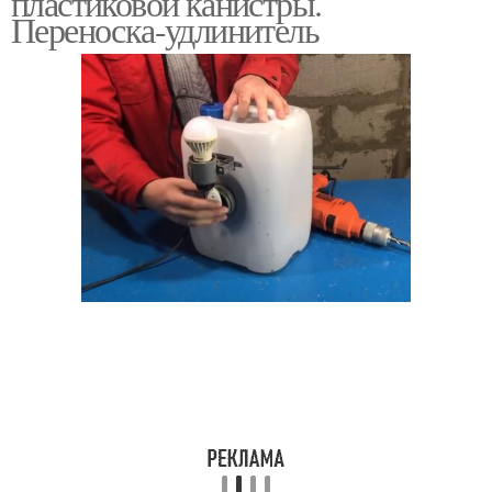
пластиковой канистры.
Переноска-удлинитель
Поделки для сада
Клумба для сада
Канистры на участке
Самоделки из канистры
Поделки из
Лайфхаки из
пластиковых канистр
пластиковых канистр
Поделки из
Ящики из канистр
пластмассовых канистр