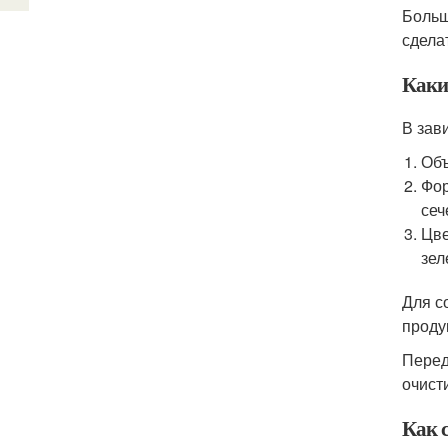
Больш
сдела
Каки
В зав
Объ
Фор
сеч
Цве
зел
Для с
проду
Перед
очист
Как 