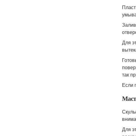
Пласт
умыва
Залив
отвер
Для э
вытек
Готов
повер
так п
Если 
Маст
Скуль
внима
Для э