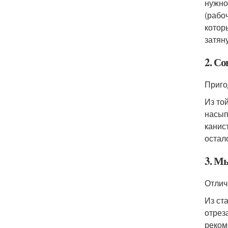
нужно
(рабо
котор
затян
2. С
Приго
Из то
насып
канис
остал
3. М
Отлич
Из ст
отрез
реком