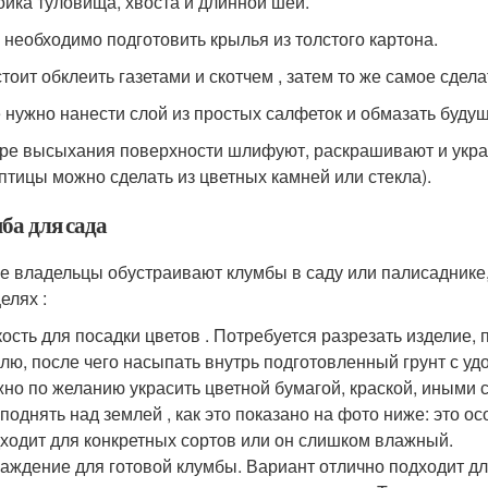
ойка туловища, хвоста и длинной шеи.
 необходимо подготовить крылья из толстого картона.
тоит обклеить газетами и скотчем , затем то же самое сдела
 нужно нанести слой из простых салфеток и обмазать буду
ре высыхания поверхности шлифуют, раскрашивают и укр
 птицы можно сделать из цветных камней или стекла).
ба для сада
е владельцы обустраивают клумбы в саду или палисаднике,
елях :
ость для посадки цветов . Потребуется разрезать изделие, 
лю, после чего насыпать внутрь подготовленный грунт с у
но по желанию украсить цветной бумагой, краской, иными 
поднять над землей , как это показано на фото ниже: это ос
ходит для конкретных сортов или он слишком влажный.
аждение для готовой клумбы. Вариант отлично подходит дл