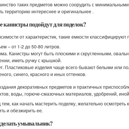
инство таких предметов можно соорудить с минимальными з
ть территорию интереснее и оригинальнее .
е канистры подойдут для поделок?
исимости от характеристик, такие емкости классифицируют
ем – от 1-2 до 50-80 литров.
ма. Канистры могут быть плоскими и скругленными, оваль
ении, иметь ручку с крышкой.
т. Пластиковые изделия чаще всего бывают белыми или п
еного, синего, красного и иных оттенков.
оздания декоративных предметов и практичных приспособл
ктов, воды, горюче-смазочных материалов, удобрений, иной
 тем, как начать мастерить поделку, желательно осмотреть
ить и обезжирить ее.
сделать умывальник?