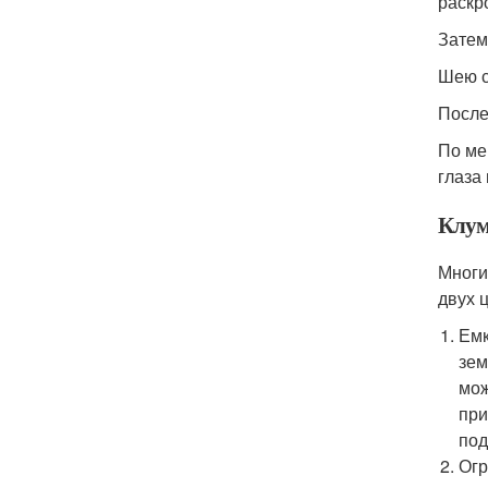
раскр
Затем
Шею с
После
По ме
глаза
Клум
Многи
двух ц
Емк
зем
мож
при
под
Огр