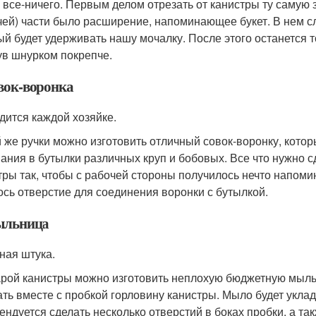
 все-ничего. Первым делом отрезать от канистры ту самую 
чей) части было расширение, напоминающее букет. В нем сл
ый будет удерживать нашу мочалку. После этого останется то
ув шнурком покрепче.
овок-воронка
дится каждой хозяйке.
й же ручки можно изготовить отличный совок-воронку, котор
ания в бутылки различных круп и бобовых. Все что нужно с
тры так, чтобы с рабочей стороны получилось нечто напом
ось отверстие для соединения воронки с бутылкой.
ыльница
ная штука.
арой канистры можно изготовить неплохую бюджетную мыльн
ать вместе с пробкой горловину канистры. Мыло будет укла
ендуется сделать несколько отверстий в боках пробки, а так