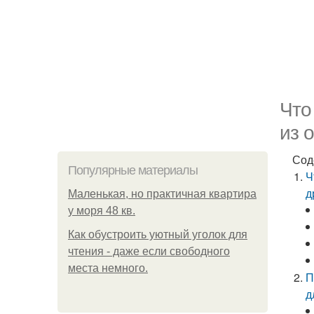
Что
из 
Сод
Популярные материалы
Ч
д
Маленькая, но практичная квартира
у моря 48 кв.
Как обустроить уютный уголок для
чтения - даже если свободного
места немного.
П
д