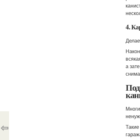
канис
неско
4. К
Делае
Након
всяка
а зат
снима
Под
кан
Многи
ненуж
⇦
Такие
гараж