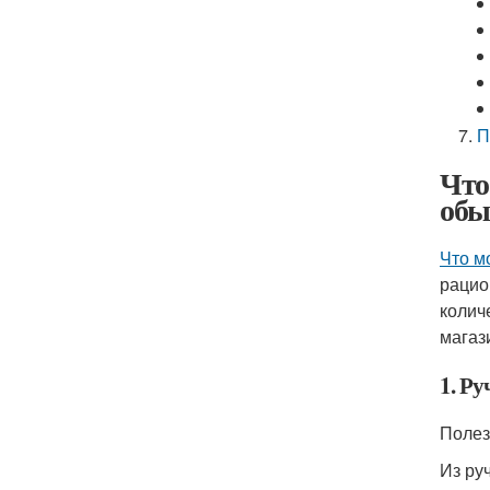
П
Что
обы
Что м
рацио
колич
магаз
1. Ру
Полез
Из ру