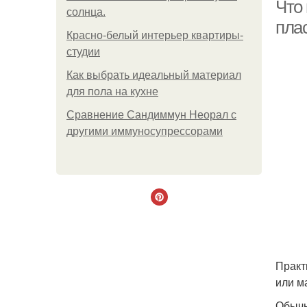
п
Что 
солнца.
пла
Красно-белый интерьер квартиры-
студии
Как выбрать идеальный материал
для пола на кухне
Сравнение Сандиммун Неорал с
другими иммуносупрессорами
Практ
или м
Обычн