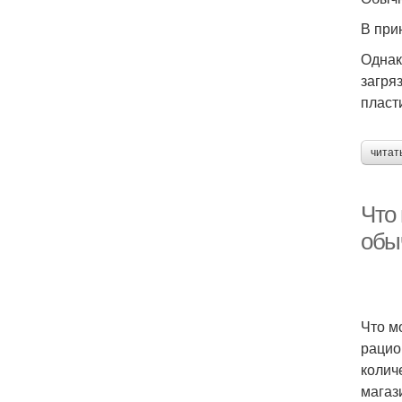
В при
Однак
загря
пласт
читат
Что
обы
Что м
рацио
колич
магаз