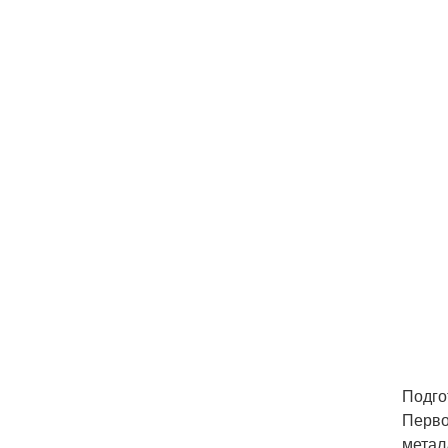
Подго
Перво
метал