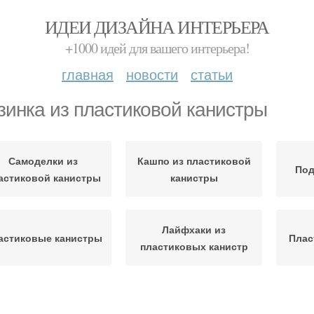
ИДЕИ ДИЗАЙНА ИНТЕРЬЕРА
+1000 идей для вашего интерьера!
главная
новости
статьи
зинка из пластиковой канистры
Самоделки из
Кашпо из пластиковой
Под
астиковой канистры
канистры
Лайфхаки из
астиковые канистры
Плас
пластиковых канистр
Поделки из
Канистры для сада
Само