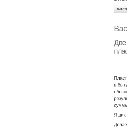
читат
Вас
Две 
плас
Пласт
в быт
обычн
резул
суммы
Ящик 
Делае