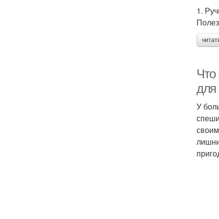
1. Руч
Полез
читат
Что
для
У бол
спеши
своим
лишни
приго