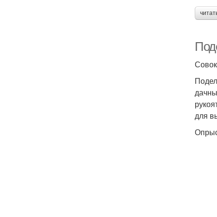
читат
Поде
Совок
Подел
дачны
рукоя
для в
Опрыс