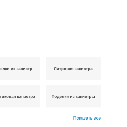
елки из канистр
Литровая канистра
тиковая канистра
Поделки из канистры
Показать все
делки из канистр
Самоделки из канистры