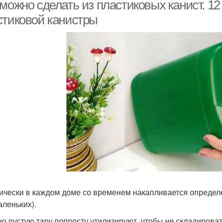
ластиковых канистр
можно сделать из пластиковых канист. 12
стиковой канистры
ически в каждом доме со временем накапливается определ
аленьких).
о пустую тару попросту утилизируют, чтобы не складировать