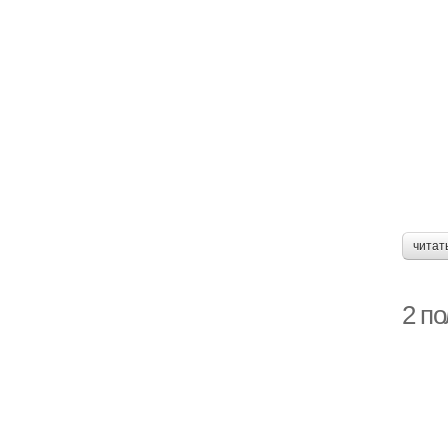
читат
2 п