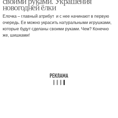
своими руками. Украшения
новогодней ёлки
Елочка – главный атрибут и с нее начинают в первую
Сувениры к новому
очередь. Ее можно украсить натуральными игрушками,
Новогодние поделки
году
которые будут сделаны своими руками. Чем? Конечно
же, шишками!
Новогодние подарки