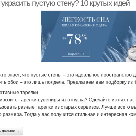
неровных стен
неровные стены
 украсить пустую стену? 10 крутых идей
кто знает, что пустые стены – это идеальное пространство 
ить обои – это лишь полдела. Предлагаем вам подборку из 
ативные тарелки
ивозите тарелки-сувениры из отпуска? Сделайте из них нас
ьзовать разные тарелки из старых сервизов. Лучше всего в
о размера. Тогда у вас получится стильная и интересная ко
ь дальше →