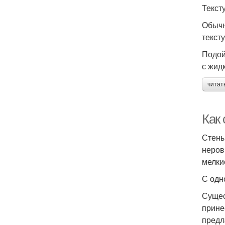
Текст
Обычн
текст
Подой
с жид
читат
Как
Стены
неров
мелки
С одн
Сущес
прине
предл