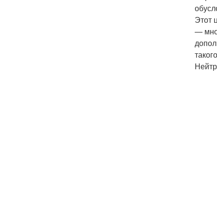
обусл
Этот 
— мно
допол
таког
Нейтр