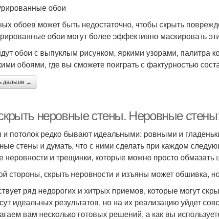
урированные обои
ых обоев может быть недостаточно, чтобы скрыть поврежд
урированные обои могут более эффективно маскировать эти
дут обои с выпуклым рисунком, яркими узорами, палитра к
кими обоями, где вы сможете поиграть с фактурностью сост
ь дальше →
 скрыть неровные стены. Неровные стены:
 и потолок редко бывают идеальными: ровными и гладеньк
ные стены и думать, что с ними сделать при каждом следу
е неровности и трещинки, которые можно просто обмазать ш
ой стороны, скрыть неровности и изъяны может обшивка, но
твует ряд недорогих и хитрых приемов, которые могут скры
сут идеальных результатов, но на их реализацию уйдет сов
агаем вам несколько готовых решений, а как вы используе