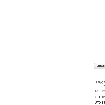
читат
Как 
Тепле
это н
Это т