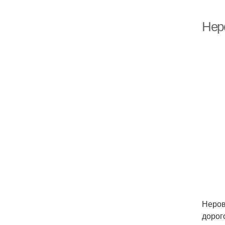
Неро
Неров
дорог