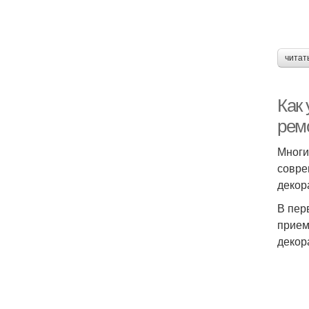
читат
Как 
рем
Многи
совре
декор
В пер
прием
декор