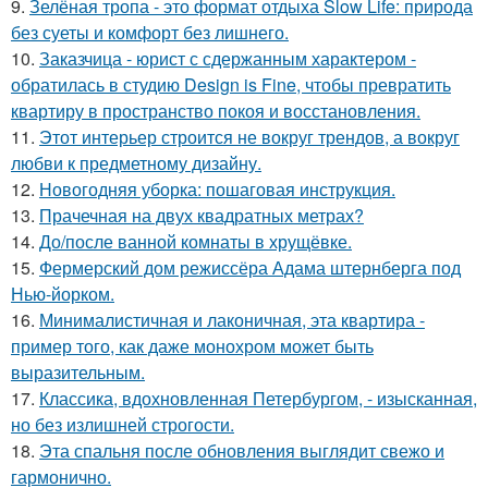
9.
Зелёная тропа - это формат отдыха Slow Life: природа
без суеты и комфорт без лишнего.
10.
Заказчица - юрист с сдержанным характером -
обратилась в студию Design is Fine, чтобы превратить
квартиру в пространство покоя и восстановления.
11.
Этот интерьер строится не вокруг трендов, а вокруг
любви к предметному дизайну.
12.
Новогодняя уборка: пошаговая инструкция.
13.
Прачечная на двух квадратных метрах?
14.
До/после ванной комнаты в хрущёвке.
15.
Фермерский дом режиссёра Адама штернберга под
Нью-йорком.
16.
Минималистичная и лаконичная, эта квартира -
пример того, как даже монохром может быть
выразительным.
17.
Классика, вдохновленная Петербургом, - изысканная,
но без излишней строгости.
18.
Эта спальня после обновления выглядит свежо и
гармонично.