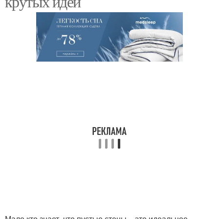
крутых идей
Шкафчики над диваном
Полки над диваном
Ниши над диваном
Стеллажи над диваном
Стены над диваном
Мало кто знает, что пустые стены – это идеальное