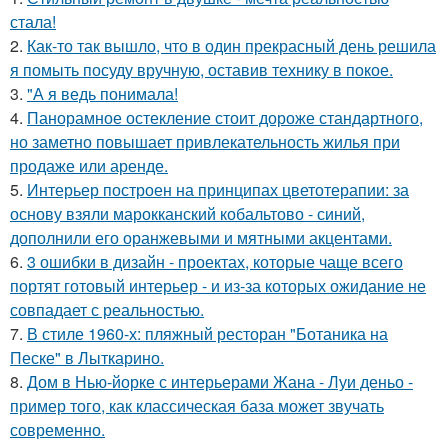
стала!
2.
Как-то так вышло, что в один прекрасный день решила
я помыть посуду вручную, оставив технику в покое.
3.
"А я ведь понимала!
4.
Панорамное остекление стоит дороже стандартного,
но заметно повышает привлекательность жилья при
продаже или аренде.
5.
Интерьер построен на принципах цветотерапии: за
основу взяли марокканский кобальтово - синий,
дополнили его оранжевыми и мятными акцентами.
6.
3 ошибки в дизайн - проектах, которые чаще всего
портят готовый интерьер - и из-за которых ожидание не
совпадает с реальностью.
7.
В стиле 1960-х: пляжный ресторан "Ботаника на
Песке" в Лыткарино.
8.
Дом в Нью-йорке с интерьерами Жана - Луи деньо -
пример того, как классическая база может звучать
современно.