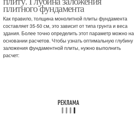
плиту. Глубина заложения
плитного фундамента
Как правило, толщина монолитной плиты фундамента
Фундамент при
составляет 35-50 см, это зависит от типа грунта и веса
Сплошные фундаменты
строительстве
здания. Более точно определить этот параметр можно на
основании расчетов. Чтобы узнать оптимальную глубину
заложения фундаментной плиты, нужно выполнить
расчет:
Арматуры для плитного
Фундаменты в
фундамента
программе
Фундамент под
Ленточный фундамент
газобетонный дом