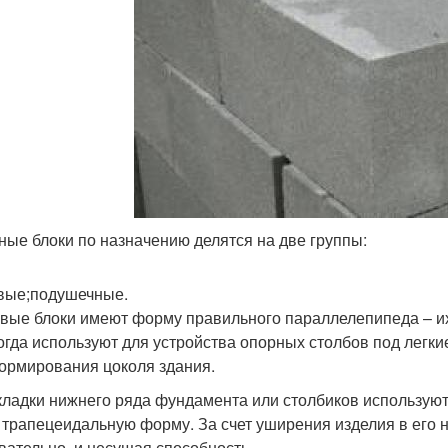
ные блоки по назначению делятся на две группы:
вые;подушечные.
вые блоки имеют форму правильного параллелепипеда – их
огда используют для устройства опорных столбов под легки
ормирования цоколя здания.
кладки нижнего ряда фундамента или столбиков используют
 трапецеидальную форму. За счет уширения изделия в его 
вательно, и несущая способность.