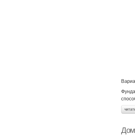
Вариа
Фунда
спосо
читат
Дом