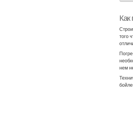
Как
Строи
того 
отлич
Погре
необх
нем н
Техни
бойле