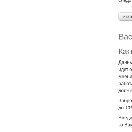
читат
Вас
Как
Данны
идет 
мнени
работ
долже
Забро
до 10
Введи
за Ва