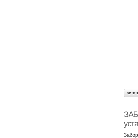
читат
ЗАБ
уст
Забор