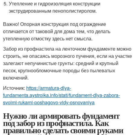
Утепление и гидроизоляция конструкции
экструдированным пенополистиролом.
Важно! Опорная конструкция под ограждение
отличается от таковой для дома тем, что делать
утепленную отмостку здесь нет смысла.
Забор из профнастила на ленточном фундаменте можно
строить, не опасаясь морозного пучения, если на участке
залегают непучинистые грунты: средний и крупный
песок, крупнообломочные породы без пылеватых
включений.
Источник:
https://armatura-dlya-
fundamenta.aystroika.info/stati/fundament-dlya-zabora-
svoimi-rukami-poshagovo-vidy-osnovaniya
Нужно ли армировать фундамент
под забор из профнастила. Как
правильно сделать своими руками