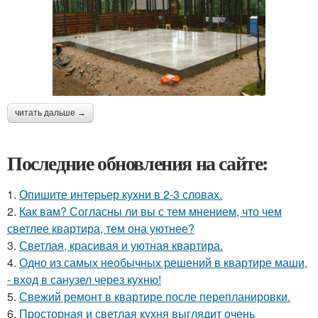
читать дальше →
Последние обновления на сайте:
1.
Опишите интерьер кухни в 2-3 словах.
2.
Как вам? Согласны ли вы с тем мнением, что чем
светлее квартира, тем она уютнее?
3.
Светлая, красивая и уютная квартира.
4.
Одно из самых необычных решений в квартире маши,
- вход в санузел через кухню!
5.
Свежий ремонт в квартире после перепланировки.
6.
Просторная и светлая кухня выглядит очень