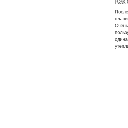
Как
После
плани
Очень
польз
одина
утепл