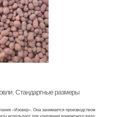
ровли. Стандартные размеры
пания «Изовер». Она занимается производством
аты используют для утепления конкретного вида