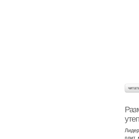
читат
Раз
уте
Лидер
плит,