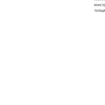
конст
толщи