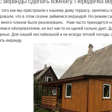
 с веранды сделать комнату. Переделка в
 того как мы пристроили к нашему дому террасу, занялись 
ровали, что в этом сезоне займемся верандой. Но режим са
 много планов было реализовано. Нам часто приходится н
уемся обогревателем, но вот как-то из щелей сильно дует. 
рные. Для нашей нестабильной и не всегда теплой погоды э
ить веранду.