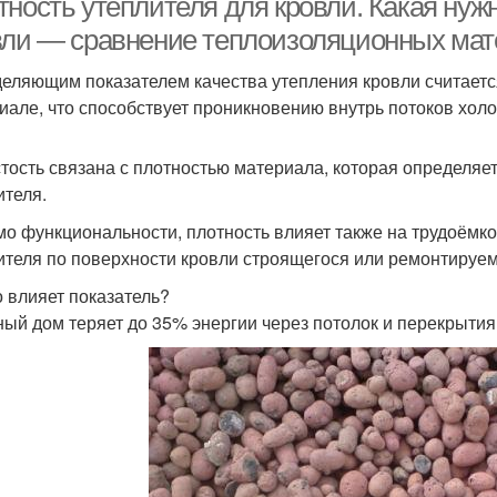
тность утеплителя для кровли. Какая нуж
вли — сравнение теплоизоляционных ма
еляющим показателем качества утепления кровли считает
иале, что способствует проникновению внутрь потоков хол
тость связана с плотностью материала, которая определяе
ителя.
о функциональности, плотность влияет также на трудоёмк
ителя по поверхности кровли строящегося или ремонтируем
о влияет показатель?
ый дом теряет до 35% энергии через потолок и перекрытия 