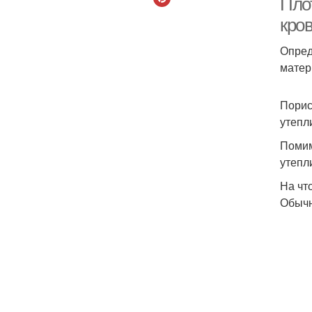
Пло
кро
Опред
матер
Порис
утепл
Помим
утепл
На чт
Обычн