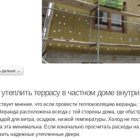
ь дальше →
 утеплить террасу в частном доме внутри
твует мнение, что если провести теплоизоляцию веранды, т
 Веранда расположена всегда с той стороны дома, где обус
адой для ветра, осадков, низкой температуры. Холод не пос
а эта минимальна. Если изначально просчитать расходы на
вить надежные утепленные двери.