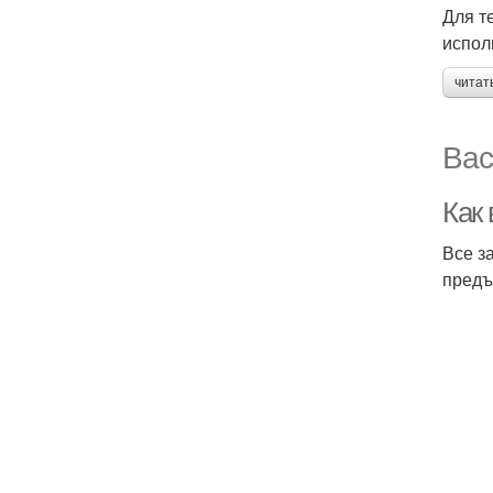
Для т
испол
читат
Вас
Как
Все за
предъ