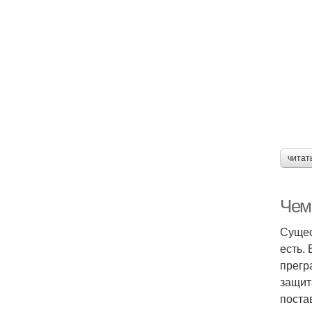
читат
Чем
Сущес
есть.
прегр
защит
поста