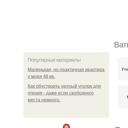
Ват
Популярные материалы
Ут
Маленькая, но практичная квартира
у моря 48 кв.
Как обустроить уютный уголок для
чтения - даже если свободного
места немного.