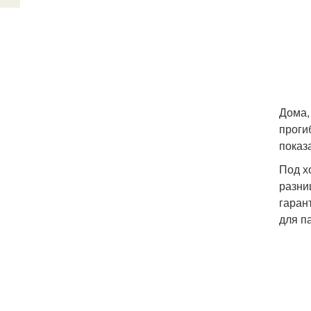
Дома,
проги
показ
Под х
разни
гаран
для п