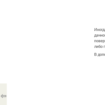
Иногд
дачно
повер
либо 
В доп
⇦