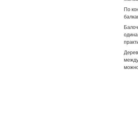
По ко
балка
Балоч
одина
практ
Дерев
между
можно