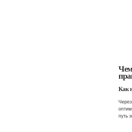
Чем
пра
Как 
Через
оптим
путь 