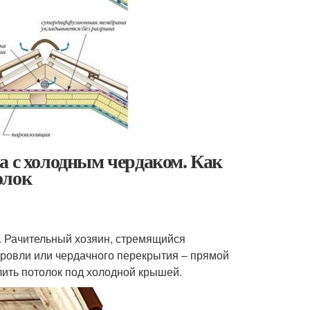
а с холодным чердаком. Как
олок
а. Рачительный хозяин, стремящийся
кровли или чердачного перекрытия – прямой
плить потолок под холодной крышей.