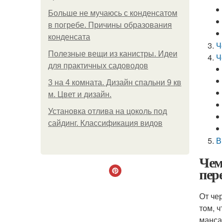
Больше не мучаюсь с конденсатом
в погребе. Причины образования
конденсата
Ч
Полезные вещи из канистры. Идеи
Ч
для практичных садоводов
3 на 4 комната. Дизайн спальни 9 кв
м. Цвет и дизайн.
Установка отлива на цоколь под
сайдинг. Классификация видов
В
Чем
пер
От че
том, 
манса