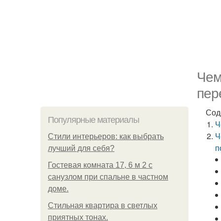
Чем
пер
Сод
Популярные материалы
Ч
Ч
Стили интерьеров: как выбрать
п
лучший для себя?
Гостевая комната 17, 6 м 2 с
санузлом при спальне в частном
доме.
Стильная квартира в светлых
приятных тонах.