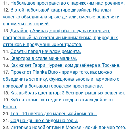
11.
Небольшое пространство с парижским настроением.
12.
В этой небольшой квартире дизайнер Наталья
чопенко объединила яркие детали, смелые решения и
предметы с историей.
13.
Дизайнер Алина джонфаба создала интерьер,
построенный на сочетании минимализма, природных
оттенков и продуманных контрастов.
14.
Советы перед началом ремонта.
15.
Квартира в стиле минимализм.
16.
Как живет Гарри Нуриев: дом дизайнера в Тоскане.
17.
Проект от Planka Buro - пример того, как можно
объединить эстетику, функциональность и гармонию с
природой в большом городском пространстве.
18.
Как выбрать цвет штор: 3 беспроигрышных решения.
19.
Куб на холме: коттедж из кедра в хиллсдейле от
Forma.
20.
Топ - 10 цветов для маленькой комнаты.
21.
Сад на крыше с видом на горы.
22.
Интерьер новой оптики в Москве - яркий пример того,