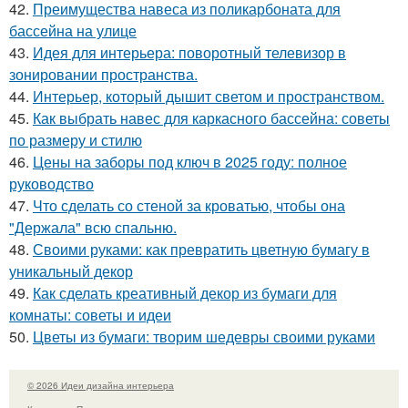
42.
Преимущества навеса из поликарбоната для
бассейна на улице
43.
Идея для интерьера: поворотный телевизор в
зонировании пространства.
44.
Интерьер, который дышит светом и пространством.
45.
Как выбрать навес для каркасного бассейна: советы
по размеру и стилю
46.
Цены на заборы под ключ в 2025 году: полное
руководство
47.
Что сделать со стеной за кроватью, чтобы она
"Держала" всю спальню.
48.
Своими руками: как превратить цветную бумагу в
уникальный декор
49.
Как сделать креативный декор из бумаги для
комнаты: советы и идеи
50.
Цветы из бумаги: творим шедевры своими руками
© 2026 Идеи дизайна интерьера