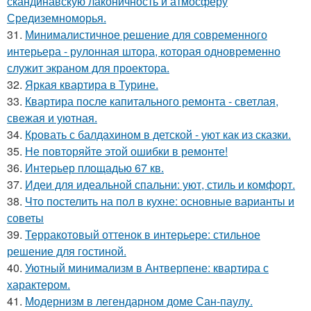
скандинавскую лаконичность и атмосферу
Средиземноморья.
31.
Минималистичное решение для современного
интерьера - рулонная штора, которая одновременно
служит экраном для проектора.
32.
Яркая квартира в Турине.
33.
Квартира после капитального ремонта - светлая,
свежая и уютная.
34.
Кровать с балдахином в детской - уют как из сказки.
35.
Не повторяйте этой ошибки в ремонте!
36.
Интерьер площадью 67 кв.
37.
Идеи для идеальной спальни: уют, стиль и комфорт.
38.
Что постелить на пол в кухне: основные варианты и
советы
39.
Терракотовый оттенок в интерьере: стильное
решение для гостиной.
40.
Уютный минимализм в Антверпене: квартира с
характером.
41.
Модернизм в легендарном доме Сан-паулу.