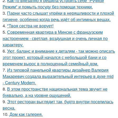
2.
Как-то внезапно я решила устроить себе "Ручной
Режим" и помыть посуду без помощи техники.
3.
Парни часто слышат упрёки в неряшливости и плохой
гигиене, особенно когда речь идёт об интимных вещах.
4.
"Твоя сестра не ворует!
5.
Современная квартира в Минске с французским
настроением - светлая, воздушная и очень личная по
характеру.
6.
Уют, баланс и внимание к деталям - так можно описать
этот проект, который начался с небольшой бани и со
временем вырос в полноценный семейный дом.
7.
Из типовой панельной квартиры дизайнер Валерия
Макаревич создала выразительный интерьер в духе mid
- Century Modern.
8.
В этом пространстве национальная тема звучит не
буквально, а на уровне ощущений.
9.
Этот ресторан выглядит так, будто внутри поселилась
весна.
10.
Дом как галерея.