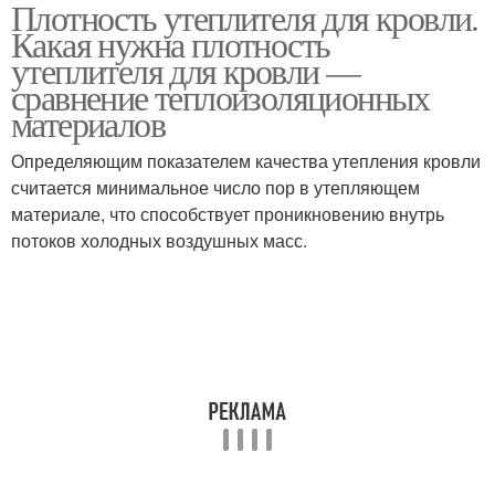
Плотность утеплителя для кровли.
Утеплитель для скатной
Утеплитель для стен
Какая нужна плотность
кровли
утеплителя для кровли —
сравнение теплоизоляционных
материалов
Требования к
Утеплитель для
мансардному
мансарды
Определяющим показателем качества утепления кровли
утеплителю
считается минимальное число пор в утепляющем
материале, что способствует проникновению внутрь
потоков холодных воздушных масс.
Базальтовый
Плитный утеплитель
утеплитель
Полимерные
Ваты для кровли
утеплители