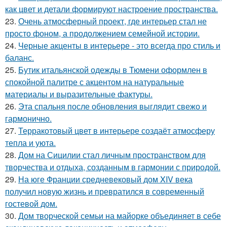
как цвет и детали формируют настроение пространства.
23.
Очень атмосферный проект, где интерьер стал не
просто фоном, а продолжением семейной истории.
24.
Черные акценты в интерьере - это всегда про стиль и
баланс.
25.
Бутик итальянской одежды в Тюмени оформлен в
спокойной палитре с акцентом на натуральные
материалы и выразительные фактуры.
26.
Эта спальня после обновления выглядит свежо и
гармонично.
27.
Терракотовый цвет в интерьере создаёт атмосферу
тепла и уюта.
28.
Дом на Сицилии стал личным пространством для
творчества и отдыха, созданным в гармонии с природой.
29.
На юге Франции средневековый дом XIV века
получил новую жизнь и превратился в современный
гостевой дом.
30.
Дом творческой семьи на майорке объединяет в себе