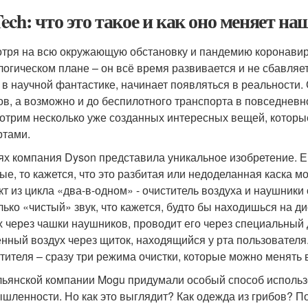
Tech: что это такое и как оно меняет н
тря на всю окружающую обстановку и пандемию коронавирус
логическом плане – он всё время развивается и не сбавляе
 в научной фантастике, начинает появляться в реальности
ов, а возможно и до беспилотного транспорта в повседневн
отрим несколько уже созданных интересных вещей, которы
ртами.
ях компания Dyson представила уникальное изобретение. Е
ые, то кажется, что это разбитая или недоделанная каска м
кт из цикла «два-в-одном» - очиститель воздуха и наушник
лько «чистый» звук, что кажется, будто бы находишься на д
х через чашки наушников, проводит его через специальный
нный воздух через щиток, находящийся у рта пользователя
стителя – сразу три режима очистки, которые можно менять 
льянской компании Mogu придумали особый способ использо
шленности. Но как это выглядит? Как одежда из грибов? По