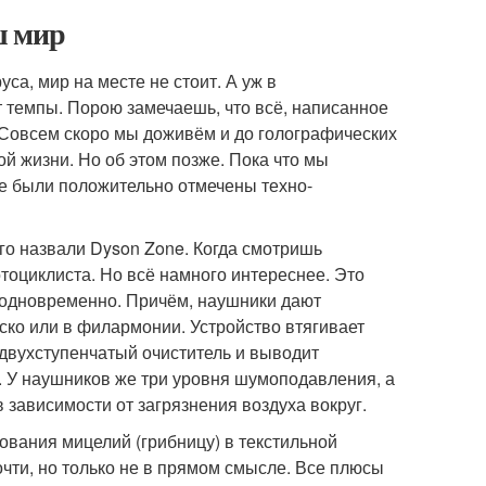
аш мир
а, мир на месте не стоит. А уж в
т темпы. Порою замечаешь, что всё, написанное
. Совсем скоро мы доживём и до голографических
ой жизни. Но об этом позже. Пока что мы
е были положительно отмечены техно-
го назвали Dyson Zone. Когда смотришь
отоциклиста. Но всё намного интереснее. Это
и одновременно. Причём, наушники дают
иско или в филармонии. Устройство втягивает
 двухступенчатый очиститель и выводит
. У наушников же три уровня шумоподавления, а
в зависимости от загрязнения воздуха вокруг.
вания мицелий (грибницу) в текстильной
чти, но только не в прямом смысле. Все плюсы