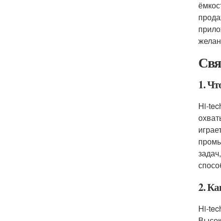
ёмкос
прода
прило
желан
Свя
1. Чт
Hi-te
охват
играе
промы
задач
спосо
2. Ка
Hi-te
Высок