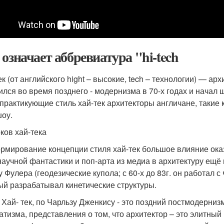
 означает аббревиатура "hi-tech
ек (от английского hight – высокие, tech – технологии) — ар
ился во время позднего - модернизма в 70-х годах и начал 
 практикующие стиль хай-тек архитекторы англичане, такие
оу.
оков хай-тека
рмирование концепции стиля хай-тек большое влияние ока
научной фантастики и поп-арта из медиа в архитектуру ещё 
у Фулера (геодезические купола; с 60-х до 83г. он работал 
ый разрабатывал кинетические структуры.
 Хай- тек, по Чарльзу Дженкису - это поздний постмодерниз
атизма, представления о том, что архитектор – это элитны