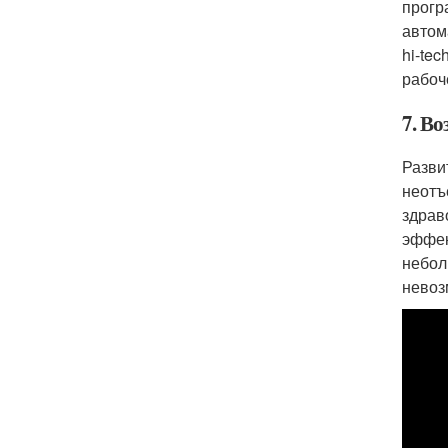
прогр
автом
hi-te
рабоч
7. Во
Разви
неотъ
здрав
эффек
небол
невоз