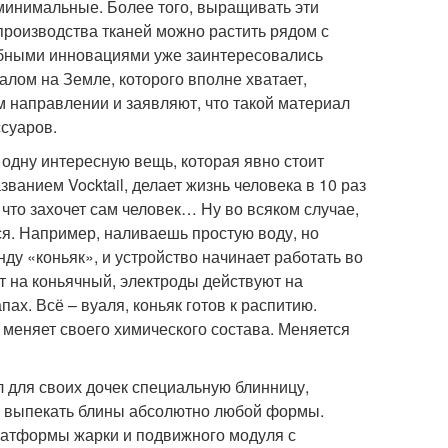
минимальные. Более того, выращивать эти
 производства тканей можно растить рядом с
рибными инновациями уже заинтересовались
лом на Земле, которого вполне хватает,
м направлении и заявляют, что такой материал
ссуаров.
одну интересную вещь, которая явно стоит
ванием Vocktail, делает жизнь человека в 10 раз
 что захочет сам человек… Ну во всяком случае,
тся. Например, наливаешь простую воду, но
нду «коньяк», и устройство начинает работать во
т на коньячный, электроды действуют на
х. Всё – вуаля, коньяк готов к распитию.
е меняет своего химического состава. Меняется
л для своих дочек специальную блинницу,
но выпекать блины абсолютно любой формы.
латформы жарки и подвижного модуля с