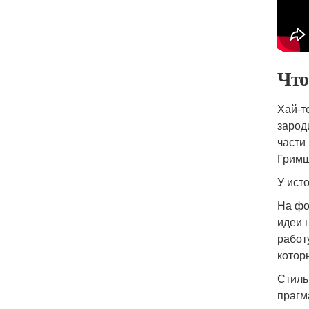
Что
Хай-т
зарод
части
Гримш
У ист
На фо
идеи 
работ
котор
Стиль
прагм