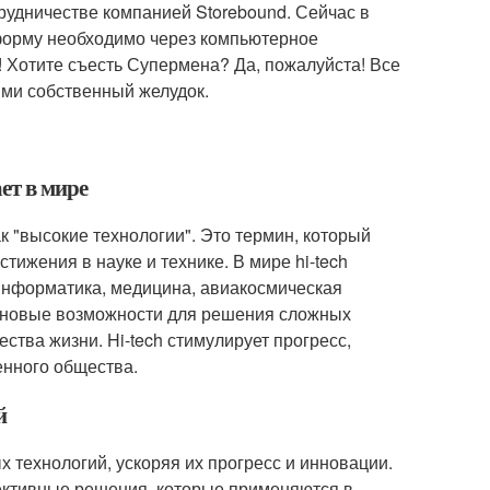
рудничестве компанией Storebound. Сейчас в
форму необходимо через компьютерное
 Хотите съесть Супермена? Да, пожалуйста! Все
ими собственный желудок.
ает в мире
ак "высокие технологии". Это термин, который
ижения в науке и технике. В мире hi-tech
 информатика, медицина, авиакосмическая
я новые возможности для решения сложных
тва жизни. Hi-tech стимулирует прогресс,
енного общества.
й
х технологий, ускоряя их прогресс и инновации.
ективные решения, которые применяются в