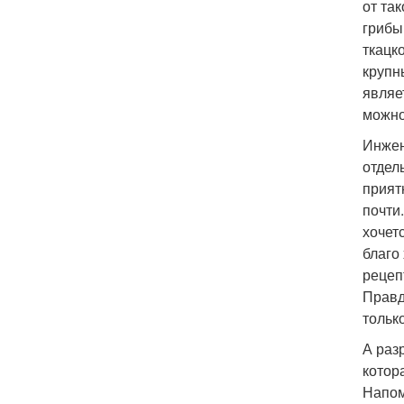
от та
грибы
ткацк
крупн
являе
можно
Инжен
отдел
прият
почти
хочет
благо
рецеп
Правд
тольк
А раз
котор
Напом