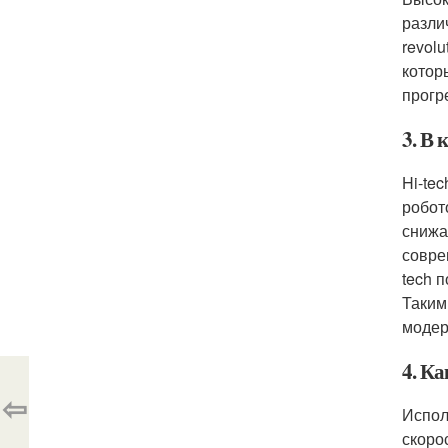
разли
revol
котор
прогр
3. В
Hi-te
робот
снижа
совре
tech 
Таким
модер
4. Ка
⇦
Испол
скоро