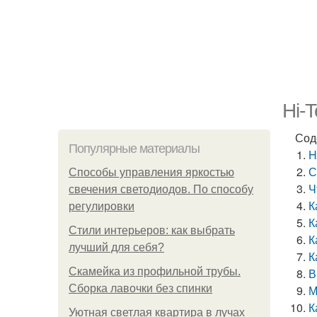
Hi-
Сод
Популярные материалы
H
С
Способы управления яркостью
Ч
свечения светодиодов. По способу
К
регулировки
К
Стили интерьеров: как выбрать
К
лучший для себя?
К
Скамейка из профильной трубы.
В
Сборка лавочки без спинки
М
К
Уютная светлая квартира в лучах