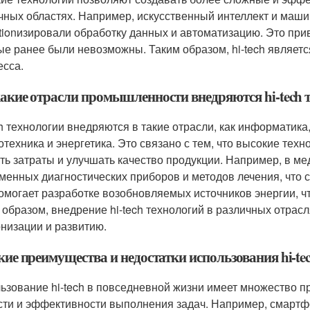
чных областях. Например, искусственный интеллект и машин
utionизировали обработку данных и автоматизацию. Это при
ые ранее были невозможны. Таким образом, hi-tech являе
есса.
 какие отрасли промышленности внедряются hi-tech 
ch технологии внедряются в такие отрасли, как информатик
отехника и энергетика. Это связано с тем, что высокие те
ть затраты и улучшать качество продукции. Например, в мед
менных диагностических приборов и методов лечения, что с
помогает разработке возобновляемых источников энергии, 
 образом, внедрение hi-tech технологий в различных отра
низации и развитию.
кие преимущества и недостатки использования hi-te
ьзование hi-tech в повседневной жизни имеет множество п
сти и эффективности выполнения задач. Например, смартфо