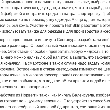
кой промышленности налицо: натуральное сырье, выбросы 
 можно практически где угодно, а значит, что это сырьё для
ой фабрикой и не тратить средства на транспортировку. Г
ые компании по производству одежды. А ещё одним материа
тся рыбья кожа. Участники проекта FishSkin работают в это
 использовать так же для одежды и для производства аксе
еры национального института Сингапура разработали ещё 
ьного разговора. Своеобразный «магический» стакан под наз
нее. Этот стакан способен превратить любую жидкость в то,
. В него можно налить любой напиток, а выпить, что захоче
ся коньячку. На смартфоне в таком случае надо задать кома
 хозяина. Встроенные в стакан светодиоды изменяют её цве
торы языка, а микрокомпрессор подаёт соответствующий запа
а не стоит забывать, что вода остаётся при этом водой и н
о человеческое восприятие.
работчик из Норвегии такой, как Мигель Валенсуэла, изобрё
ая готовит по «щучьему велению». Это устройство способ
инает своеобразный пищевой 3д-принтер, состоящий из п