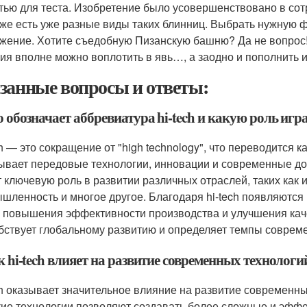
тью для теста. Изобретение было усовершенствовано в сот
же есть уже разные виды таких блинниц. Выбрать нужную 
жение. Хотите съедобную Пизанскую башню? Да не вопрос!
ия вполне можно воплотить в явь…, а заодно и пополнить 
занные вопросы и ответы:
о обозначает аббревиатура hi-tech и какую роль игр
ch — это сокращение от "high technology", что переводится к
ывает передовые технологии, инновации и современные дост
т ключевую роль в развитии различных отраслей, таких как
шленность и многое другое. Благодаря hi-tech появляютс
, повышения эффективности производства и улучшения качес
бствует глобальному развитию и определяет темпы соврем
к hi-tech влияет на развитие современных технологи
ch оказывает значительное влияние на развитие современны
ие технологии позволяют создавать более сложные и эфф