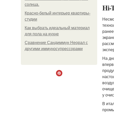
солнца.
Hi-
Красно-белый интерьер квартиры-
Несмо
студии
техно
Как выбрать идеальный материал
ранее
для пола на кухне
экран
Сравнение Сандиммун Неорал с
рассм
другими иммуносупрессорами
экспе
На дн
вперв
проду
насто
возду
очище
у очи
В ита
промы