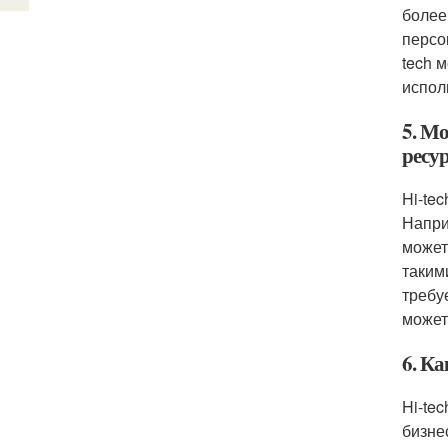
более
персо
tech 
испол
5. М
ресу
Hi-te
Напри
может
таким
требу
может
6. Ка
Hi-te
бизне