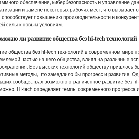
аммного обеспечения, кибербезопасность и управление данн
атизации и замене некоторых рабочих мест, что вызывает о
ch способствует повышению производительности и конкурент
ей силы к новым условиям.
зможно ли развитие общества без hi-tech технологий
тие общества без hi-tech технологий в современном мире п
емлемой частью нашего общества, влияя на различные асп
оохранения. Без высоких технологий обществу пришлось бы
тивные методы, что замедлило бы прогресс и развитие. Од
ьших сообществах возможно ограниченное развитие без hi-t
можно. Hi-tech определяет темпы современного прогресса и