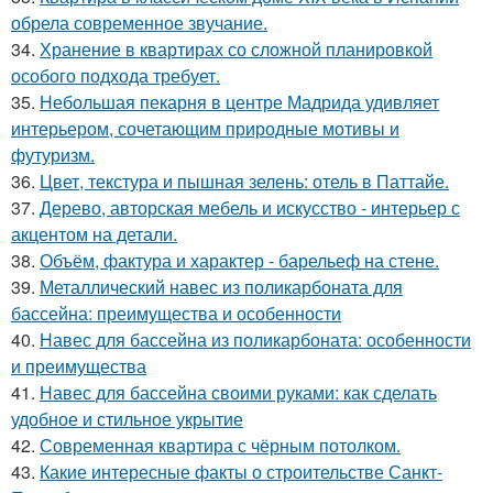
обрела современное звучание.
34.
Хранение в квартирах со сложной планировкой
особого подхода требует.
35.
Небольшая пекарня в центре Мадрида удивляет
интерьером, сочетающим природные мотивы и
футуризм.
36.
Цвет, текстура и пышная зелень: отель в Паттайе.
37.
Дерево, авторская мебель и искусство - интерьер с
акцентом на детали.
38.
Объём, фактура и характер - барельеф на стене.
39.
Металлический навес из поликарбоната для
бассейна: преимущества и особенности
40.
Навес для бассейна из поликарбоната: особенности
и преимущества
41.
Навес для бассейна своими руками: как сделать
удобное и стильное укрытие
42.
Современная квартира с чёрным потолком.
43.
Какие интересные факты о строительстве Санкт-