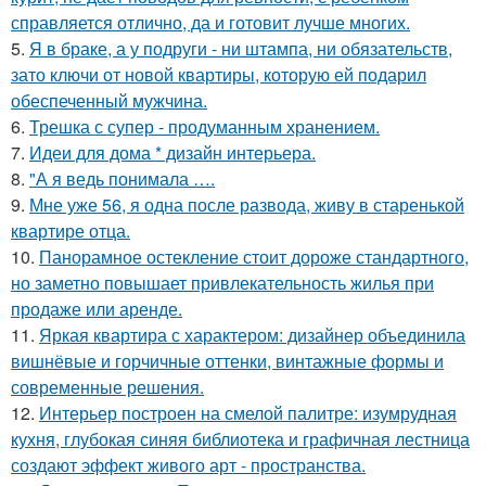
справляется отлично, да и готовит лучше многих.
5.
Я в браке, а у подруги - ни штампа, ни обязательств,
зато ключи от новой квартиры, которую ей подарил
обеспеченный мужчина.
6.
Трешка с супер - продуманным хранением.
7.
Идеи для дома * дизайн интерьера.
8.
"А я ведь понимала ….
9.
Мне уже 56, я одна после развода, живу в старенькой
квартире отца.
10.
Панорамное остекление стоит дороже стандартного,
но заметно повышает привлекательность жилья при
продаже или аренде.
11.
Яркая квартира с характером: дизайнер объединила
вишнёвые и горчичные оттенки, винтажные формы и
современные решения.
12.
Интерьер построен на смелой палитре: изумрудная
кухня, глубокая синяя библиотека и графичная лестница
создают эффект живого арт - пространства.