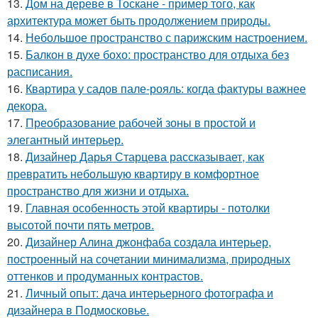
13.
Дом на дереве в Тоскане - пример того, как
архитектура может быть продолжением природы.
14.
Небольшое пространство с парижским настроением.
15.
Балкон в духе бохо: пространство для отдыха без
расписания.
16.
Квартира у садов пале-рояль: когда фактуры важнее
декора.
17.
Преобразование рабочей зоны в простой и
элегантный интерьер.
18.
Дизайнер Дарья Старцева рассказывает, как
превратить небольшую квартиру в комфортное
пространство для жизни и отдыха.
19.
Главная особенность этой квартиры - потолки
высотой почти пять метров.
20.
Дизайнер Алина джонфаба создала интерьер,
построенный на сочетании минимализма, природных
оттенков и продуманных контрастов.
21.
Личный опыт: дача интерьерного фотографа и
дизайнера в Подмосковье.