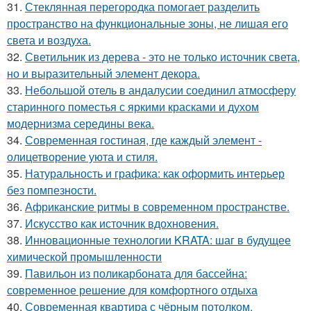
31.
Стеклянная перегородка помогает разделить
пространство на функциональные зоны, не лишая его
света и воздуха.
32.
Светильник из дерева - это не только источник света,
но и выразительный элемент декора.
33.
Небольшой отель в андалусии соединил атмосферу
старинного поместья с яркими красками и духом
модернизма середины века.
34.
Современная гостиная, где каждый элемент -
олицетворение уюта и стиля.
35.
Натуральность и графика: как оформить интерьер
без помпезности.
36.
Африканские ритмы в современном пространстве.
37.
Искусство как источник вдохновения.
38.
Инновационные технологии KRATA: шаг в будущее
химической промышленности
39.
Павильон из поликарбоната для бассейна:
современное решение для комфортного отдыха
40.
Современная квартира с чёрным потолком.