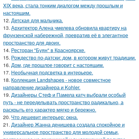
XIX века, стала тонким диалогом между прошлым и
настоящим.
12.
Детская для мальчика.
13.
Архитектор Алена чмелева обновила квартиру на
фрунзенской набережной, превратив её в элегантное
пространство для двоих.
14.
Ресторан "Буян" в Красноярске.
15.
Рождество по-датски: дом, в котором живут традиции.
16.
Дом, где прошлое говорит с настоящим.
17.
Необычная подсветка в интерьере.
18.
Коллекция Landshapes - новое совместное
направление дизайнера и Kohler.
19.
Дизайнеры Стеф и Памела катч выбрали особый
путь - не переделывать пространство радикально, а
раскрыть его характер мягко и бережно.
20.
Что дешевит интерьер: окна.
21.
Дизайнер Жанна денишева создала спокойное и
универсальное пространство для молодой семьи,