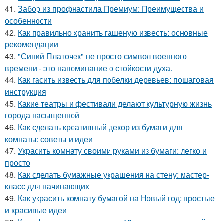
41.
Забор из профнастила Премиум: Преимущества и
особенности
42.
Как правильно хранить гашеную известь: основные
рекомендации
43.
"Синий Платочек" не просто символ военного
времени - это напоминание о стойкости духа.
44.
Как гасить известь для побелки деревьев: пошаговая
инструкция
45.
Какие театры и фестивали делают культурную жизнь
города насыщенной
46.
Как сделать креативный декор из бумаги для
комнаты: советы и идеи
47.
Украсить комнату своими руками из бумаги: легко и
просто
48.
Как сделать бумажные украшения на стену: мастер-
класс для начинающих
49.
Как украсить комнату бумагой на Новый год: простые
и красивые идеи