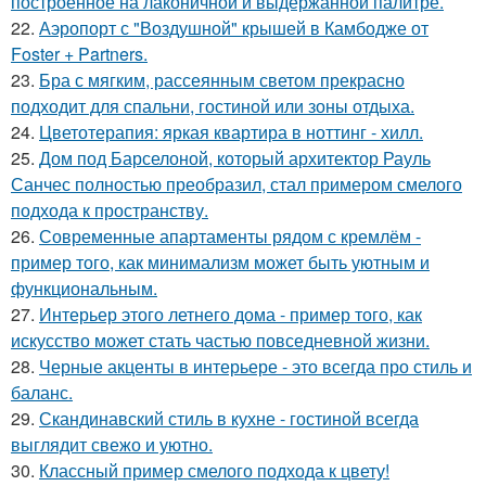
построенное на лаконичной и выдержанной палитре.
22.
Аэропорт с "Воздушной" крышей в Камбодже от
Foster + Partners.
23.
Бра с мягким, рассеянным светом прекрасно
подходит для спальни, гостиной или зоны отдыха.
24.
Цветотерапия: яркая квартира в ноттинг - хилл.
25.
Дом под Барселоной, который архитектор Рауль
Санчес полностью преобразил, стал примером смелого
подхода к пространству.
26.
Современные апартаменты рядом с кремлём -
пример того, как минимализм может быть уютным и
функциональным.
27.
Интерьер этого летнего дома - пример того, как
искусство может стать частью повседневной жизни.
28.
Черные акценты в интерьере - это всегда про стиль и
баланс.
29.
Скандинавский стиль в кухне - гостиной всегда
выглядит свежо и уютно.
30.
Классный пример смелого подхода к цвету!