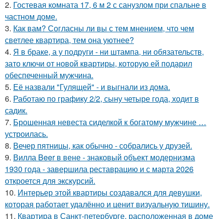
2.
Гостевая комната 17, 6 м 2 с санузлом при спальне в
частном доме.
3.
Как вам? Согласны ли вы с тем мнением, что чем
светлее квартира, тем она уютнее?
4.
Я в браке, а у подруги - ни штампа, ни обязательств,
зато ключи от новой квартиры, которую ей подарил
обеспеченный мужчина.
5.
Её назвали "Гулящей" - и выгнали из дома.
6.
Работаю по графику 2/2, сыну четыре года, ходит в
садик.
7.
Брошенная невеста сиделкой к богатому мужчине …
устроилась.
8.
Вечер пятницы, как обычно - собрались у друзей.
9.
Вилла Beer в вене - знаковый объект модернизма
1930 года - завершила реставрацию и с марта 2026
откроется для экскурсий.
10.
Интерьер этой квартиры создавался для девушки,
которая работает удалённо и ценит визуальную тишину.
11.
Квартира в Санкт-петербурге, расположенная в доме