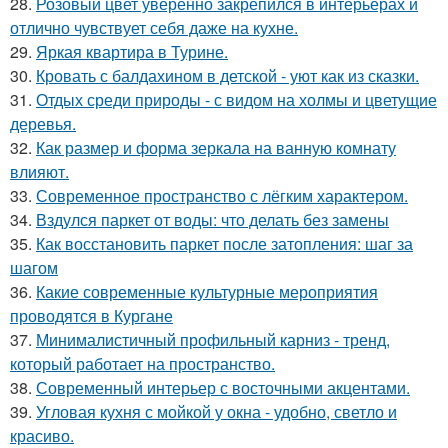
28.
Розовый цвет уверенно закрепился в интерьерах и
отлично чувствует себя даже на кухне.
29.
Яркая квартира в Турине.
30.
Кровать с балдахином в детской - уют как из сказки.
31.
Отдых среди природы - с видом на холмы и цветущие
деревья.
32.
Как размер и форма зеркала на ванную комнату
влияют.
33.
Современное пространство с лёгким характером.
34.
Вздулся паркет от воды: что делать без замены
35.
Как восстановить паркет после затопления: шаг за
шагом
36.
Какие современные культурные мероприятия
проводятся в Кургане
37.
Минималистичный профильный карниз - тренд,
который работает на пространство.
38.
Современный интерьер с восточными акцентами.
39.
Угловая кухня с мойкой у окна - удобно, светло и
красиво.