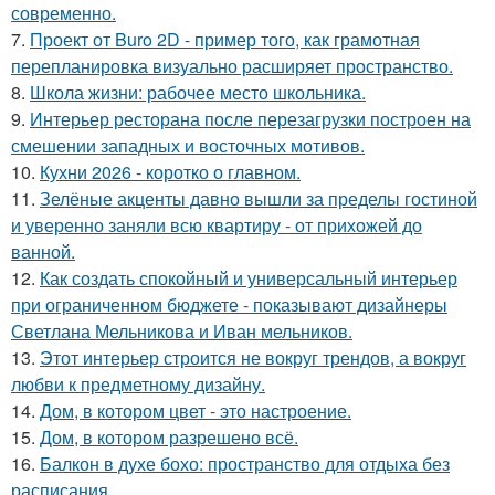
современно.
7.
Проект от Buro 2D - пример того, как грамотная
перепланировка визуально расширяет пространство.
8.
Школа жизни: рабочее место школьника.
9.
Интерьер ресторана после перезагрузки построен на
смешении западных и восточных мотивов.
10.
Кухни 2026 - коротко о главном.
11.
Зелёные акценты давно вышли за пределы гостиной
и уверенно заняли всю квартиру - от прихожей до
ванной.
12.
Как создать спокойный и универсальный интерьер
при ограниченном бюджете - показывают дизайнеры
Светлана Мельникова и Иван мельников.
13.
Этот интерьер строится не вокруг трендов, а вокруг
любви к предметному дизайну.
14.
Дом, в котором цвет - это настроение.
15.
Дом, в котором разрешено всё.
16.
Балкон в духе бохо: пространство для отдыха без
расписания.