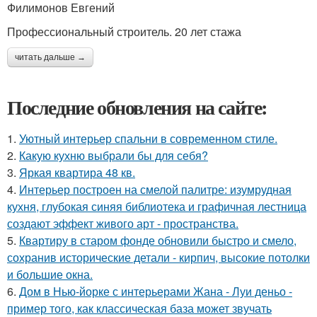
Филимонов Евгений
Профессиональный строитель. 20 лет стажа
читать дальше →
Последние обновления на сайте:
1.
Уютный интерьер спальни в современном стиле.
2.
Какую кухню выбрали бы для себя?
3.
Яркая квартира 48 кв.
4.
Интерьер построен на смелой палитре: изумрудная
кухня, глубокая синяя библиотека и графичная лестница
создают эффект живого арт - пространства.
5.
Квартиру в старом фонде обновили быстро и смело,
сохранив исторические детали - кирпич, высокие потолки
и большие окна.
6.
Дом в Нью-йорке с интерьерами Жана - Луи деньо -
пример того, как классическая база может звучать