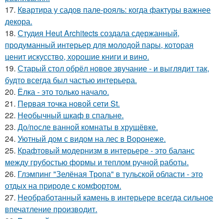
17.
Квартира у садов пале-рояль: когда фактуры важнее
декора.
18.
Студия Heut Architects создала сдержанный,
продуманный интерьер для молодой пары, которая
ценит искусство, хорошие книги и вино.
19.
Старый стол обрёл новое звучание - и выглядит так,
будто всегда был частью интерьера.
20.
Ёлка - это только начало.
21.
Первая точка новой сети St.
22.
Необычный шкаф в спальне.
23.
До/после ванной комнаты в хрущёвке.
24.
Уютный дом с видом на лес в Воронеже.
25.
Крафтовый модернизм в интерьере - это баланс
между грубостью формы и теплом ручной работы.
26.
Глэмпинг "Зелёная Тропа" в тульской области - это
отдых на природе с комфортом.
27.
Необработанный камень в интерьере всегда сильное
впечатление производит.