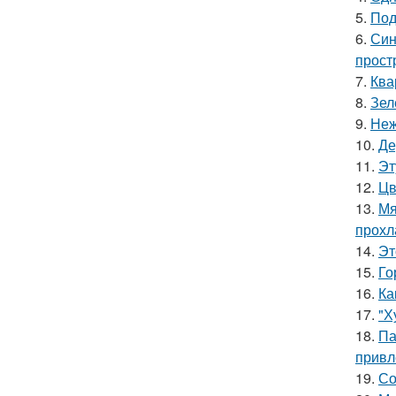
5.
Под
6.
Син
прост
7.
Ква
8.
Зел
9.
Неж
10.
Де
11.
Эт
12.
Цв
13.
Мя
прохл
14.
Эт
15.
Го
16.
Ка
17.
"Х
18.
Па
привл
19.
Со