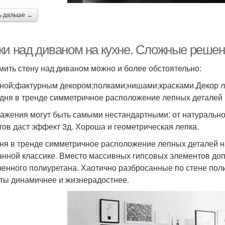
ь дальше →
ки над диваном на кухне. Сложные реше
ить стену над диваном можно и более обстоятельно:
ной;фактурным декором;полками;нишами;красками.Декор 
дня в тренде симметричное расположение лепных деталей 
ажения могут быть самыми нестандартными: от натуральн
тов даст эффект 3д. Хороша и геометрическая лепка.
ня в тренде симметричное расположение лепных деталей н
нной классике. Вместо массивных гипсовых элементов доп
ченного полиуретана. Хаотично разбросанные по стене п
ты динамичнее и жизнерадостнее.