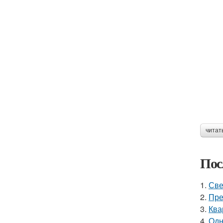
читат
Пос
1.
Све
2.
Пре
3.
Ква
4.
Одн