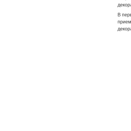
декор
В пер
прием
декор