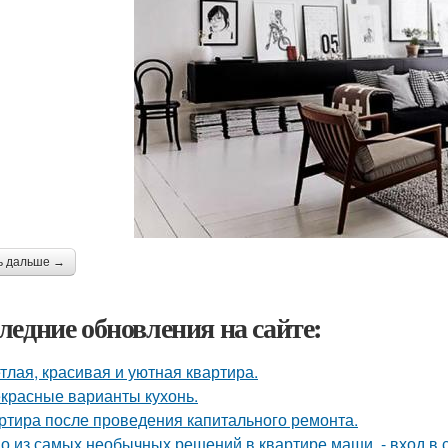
ь дальше →
ледние обновления на сайте:
тлая, красивая и уютная квартира.
красные варианты кухонь.
ртира после проведения капитального ремонта.
о из самых необычных решений в квартире маши, - вход в с