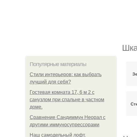
Шка
Популярные материалы
З
Стили интерьеров: как выбрать
лучший для себя?
Гостевая комната 17, 6 м 2 с
санузлом при спальне в частном
Ст
доме.
Сравнение Сандиммун Неорал с
другими иммуносупрессорами
Наш самодельный лофт.