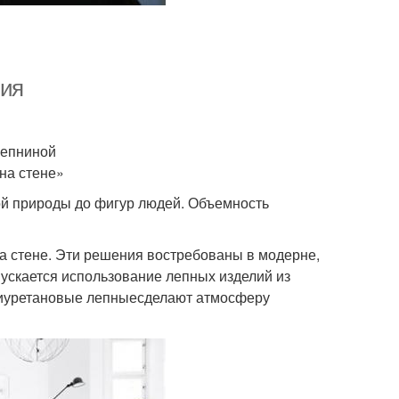
ния
лепниной
на стене»
ой природы до фигур людей. Объемность
а стене. Эти решения востребованы в модерне,
ускается использование лепных изделий из
олиуретановые лепныесделают атмосферу