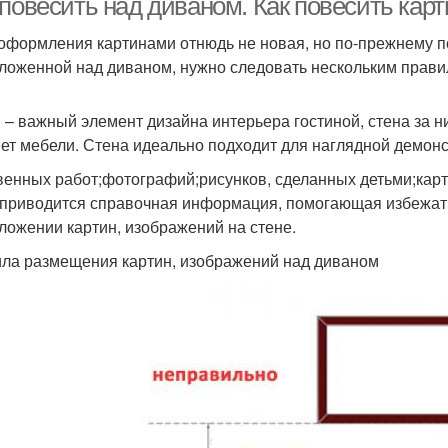
 повесить над диваном. Как повесить кар
оформления картинами отнюдь не новая, но по-прежнему п
ложенной над диваном, нужно следовать нескольким прави
 – важный элемент дизайна интерьера гостиной, стена за н
ет мебели. Стена идеально подходит для наглядной демонс
венных работ;фотографий;рисунков, сделанных детьми;карт
приводится справочная информация, помогающая избежать
ложении картин, изображений на стене.
ла размещения картин, изображений над диваном