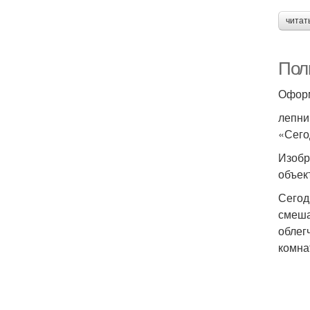
читат
Пол
Оформ
лепни
«Сего
Изобр
объек
Сегод
смеша
облег
комна