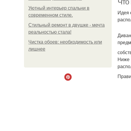
Что
Уютный интерьер спальни в
Идея 
современном стиле.
распо
Стильный ремонт в двушке - мечта
реальностью стала!
Диван
предм
Чистка обоев: необходимость или
лишнее
собст
Ниже 
распо
Прави