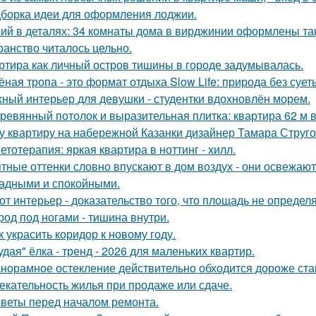
борка идеи для оформления лоджии.
ий в деталях: 34 комнаты дома в вирджинии оформлены так,
ранство читалось цельно.
ртира как личный остров тишины в городе задумывалась.
ёная тропа - это формат отдыха Slow Life: природа без суе
ный интерьер для девушки - студентки вдохновлён морем.
ревянный потолок и выразительная плитка: квартира 62 м в
у квартиру на набережной Казанки дизайнер Тамара Струг
етотерапия: яркая квартира в ноттинг - хилл.
тные оттенки словно впускают в дом воздух - они освежают
адными и спокойными.
от интерьер - доказательство того, что площадь не определ
род под ногами - тишина внутри.
к украсить коридор к новому году.
удая" ёлка - тренд - 2026 для маленьких квартир.
норамное остекление действительно обходится дороже ста
екательность жилья при продаже или сдаче.
веты перед началом ремонта.